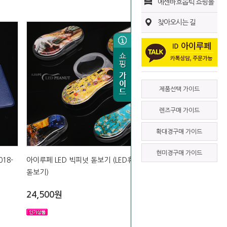
에센바흐옵틱 쇼핑몰
찾아오시는 길
제품선택 가이드
렌즈구매 가이드
확대경구매 가이드
현미경구매 가이드
018-
아이루페 LED 빅피넛 돋보기 (LED휴대용
돋보기)
24,500원