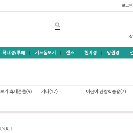
로그인
B
확대경/루페
카드돋보기
렌즈
현미경
망원경
┃
┃
┃
┃
┃
보기 휴대폰줄(9)
기타(17)
어린이 관찰학습용(7)