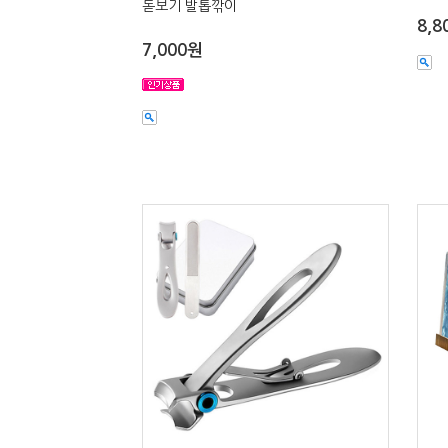
돋보기 발톱깎이
8,8
7,000원