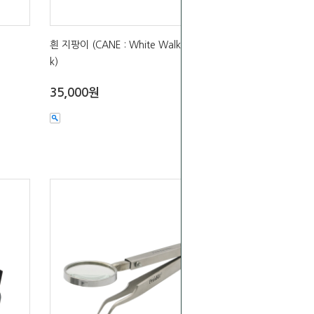
흰 지팡이 (CANE : White Walking Stic
k)
35,000원