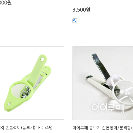
000원
3,500원
528] 손톱깎이(돋보기) LED 조명
아이루페 돋보기 손톱깎이/분리형(