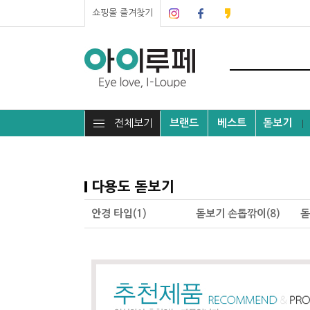
쇼핑몰 즐겨찾기
전체보기
브랜드
베스트
돋보기
┃
다용도 돋보기
안경 타입(1)
돋보기 손톱깎이(8)
돋