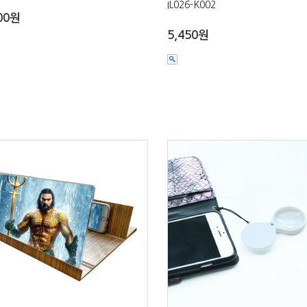
IL026-K002
00원
5,450원