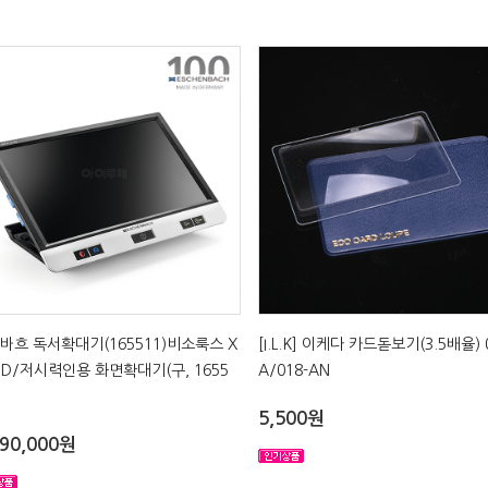
바흐 독서확대기(165511)비소룩스 X
[I.L.K] 이케다 카드돋보기(3.5배율) 
FHD/저시력인용 화면확대기(구, 1655
A/018-AN
5,500원
090,000원