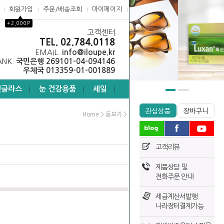
회원가입
주문/배송조회
마이페이지
고객센터
▲
+2,000P
고객센터
0
TEL. 02.784.0118
EMAIL.
info@iloupe.kr
ANK.
국민은행 269101-04-094146
우체국 013359-01-001889
선글라스
눈 건강용품
세일
┃
┃
┃
관심상품
장바구니
>
>
Home
돋보기
다용도 돋보기
고객리뷰
제품상담 및
전화주문 안내
세금계산서발행
나라장터결제가능