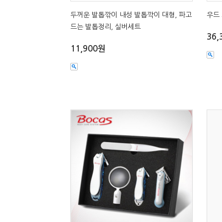
두꺼운 발톱깎이 내성 발톱깍이 대형, 파고
우드 
드는 발톱정리, 실버세트
36,
11,900원