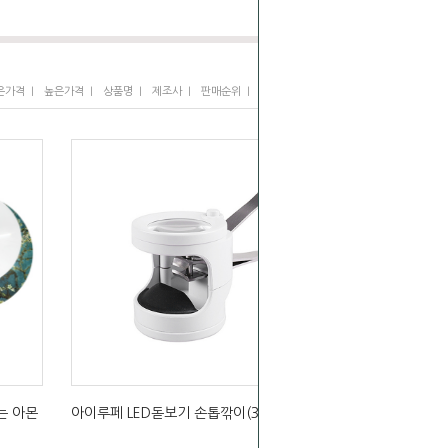
I
I
I
I
I
은가격
높은가격
상품명
제조사
판매순위
많이 본 상품
는 아몬
아이루페 LED돋보기 손톱깎이(3.5배율)