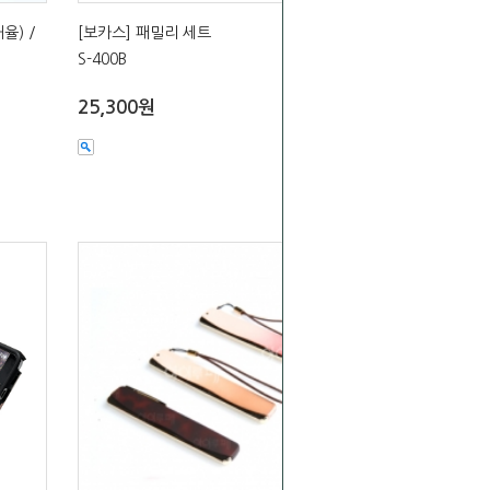
율) /
[보카스] 패밀리 세트
S-400B
25,300원