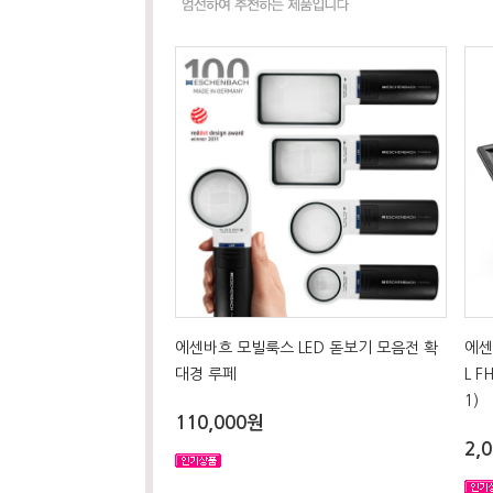
에센바흐 모빌룩스 LED 돋보기 모음전 확
에센
대경 루페
L 
1)
110,000원
2,