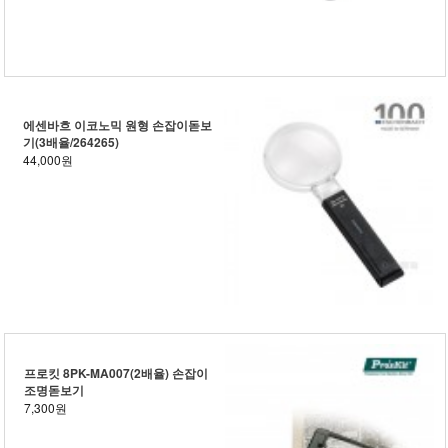
에센바흐 이코노믹 원형 손잡이돋보
기(3배율/264265)
44,000원
프로킷 8PK-MA007(2배율) 손잡이
조명돋보기
7,300원