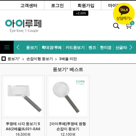
고객센터
로그인
회원가입
마이페이지
▲
+2,000
0
돋보기
확대경/루페
카드돋보기
렌즈
현미경
선글라스
돋보기*
손잡이형 돋보기
3배율 미만
돋보기* 베스트
투명테 사각 돋보기 S
[아이루페]투명테 원형
A6(2배율)IL021-SA6
손잡이 돋보기
16,500원
12,100원