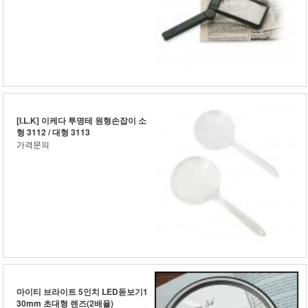
[I.L.K] 이케다 투명테 원형손잡이 소
형 3112 / 대형 3113
가격문의
마이티 브라이트 5인치 LED돋보기1
30mm 초대형 렌즈(2배율)