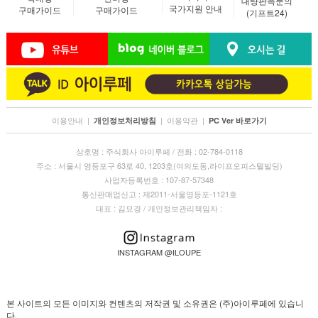
대량판촉문의
국가지원 안내
구매가이드
구매가이드
(기프트24)
이용안내
|
|
이용약관
|
개인정보처리방침
PC Ver 바로가기
상호명 : 주식회사 아이루페 / 전화 : 02-784-0118
주소 : 서울시 영등포구 63로 40, 1203호(여의도동,라이프오피스텔빌딩)
사업자등록번호 : 107-87-57348
통신판매업신고 : 제2011-서울영등포-1121호
대표 : 김묘경 / 개인정보관리책임자 :
INSTAGRAM @ILOUPE
본 사이트의 모든 이미지와 컨텐츠의 저작권 및 소유권은 (주)아이루페에 있습니
다.