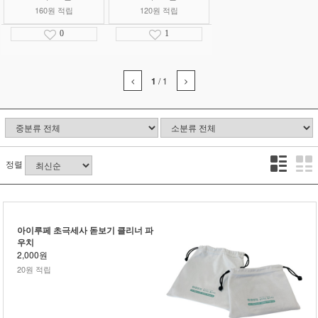
160원 적립
120원 적립
0
1
1
/
1
정렬
아이루페 초극세사 돋보기 클리너 파
우치
2,000원
20원 적립