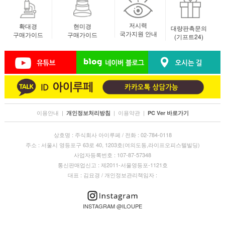
저시력
확대경
현미경
대량판촉문의
국가지원 안내
구매가이드
구매가이드
(기프트24)
이용안내
|
|
이용약관
|
개인정보처리방침
PC Ver 바로가기
상호명 : 주식회사 아이루페 / 전화 : 02-784-0118
주소 : 서울시 영등포구 63로 40, 1203호(여의도동,라이프오피스텔빌딩)
사업자등록번호 : 107-87-57348
통신판매업신고 : 제2011-서울영등포-1121호
대표 : 김묘경 / 개인정보관리책임자 :
INSTAGRAM @ILOUPE