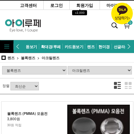
고객센터
로그인
회원가입
마이페이지
▲
+2,000
0
돋보기
확대경/루페
카드돋보기
렌즈
현미경
선글라스
렌즈
볼록렌즈
아크릴렌즈
정렬
볼록렌즈 (PMMA) 모음전
3,800원
30원 적립