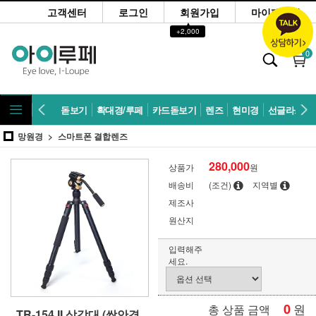
고객센터
로그인
회원가입
마이페이지
▲
+2,000
0
돋보기
확대경/루페
카드돋보기
렌즈
현미경
선글라스
망원경
스마트폰 결합렌즈
280,000
상품가
원
배송비
(조건)
지역별
제조사
원산지
입력해주
세요.
0
원
총 상품 금액
TR-154 II 삼각대 (쌍안경,