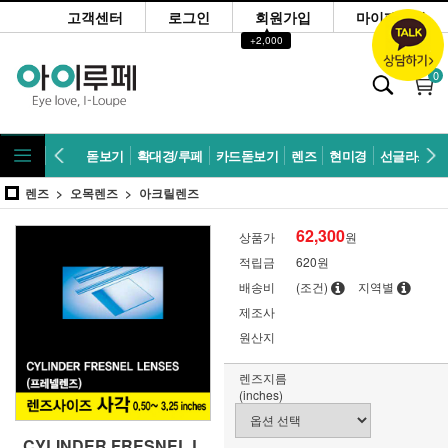
고객센터
로그인
회원가입
마이페이지
▲
+2,000
0
돋보기
확대경/루페
카드돋보기
렌즈
현미경
선글라스
렌즈
오목렌즈
아크릴렌즈
62,300
상품가
원
적립금
620원
배송비
(조건)
지역별
제조사
원산지
렌즈지름
(inches)
CYLINDER FRESNEL L