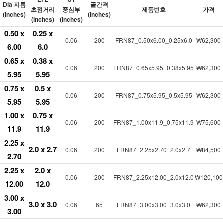
Dia 지름
골간격
초점거리
중심부
제품번호
가격
(inches)
(inches)
(inches)
(inches)
0.50 x
0.25 x
0.06
200
FRN87_0.50x6.00_0.25x6.0
₩62,300
6.00
6.0
0.65 x
0.38 x
0.06
200
FRN87_0.65x5.95_0.38x5.95
₩62,300
5.95
5.95
0.75 x
0.5 x
0.06
200
FRN87_0.75x5.95_0.5x5.95
₩62,300
5.95
5.95
1.00 x
0.75 x
0.06
200
FRN87_1.00x11.9_0.75x11.9
₩75,600
11.9
11.9
2.25 x
2.0 x 2.7
0.06
200
FRN87_2.25x2.70_2.0x2.7
₩84,500
2.70
2.25 x
2.0 x
0.06
200
FRN87_2.25x12.00_2.0x12.0
₩120,100
12.00
12.0
3.00 x
3.0 x 3.0
0.06
65
FRN87_3.00x3.00_3.0x3.0
₩62,300
3.00