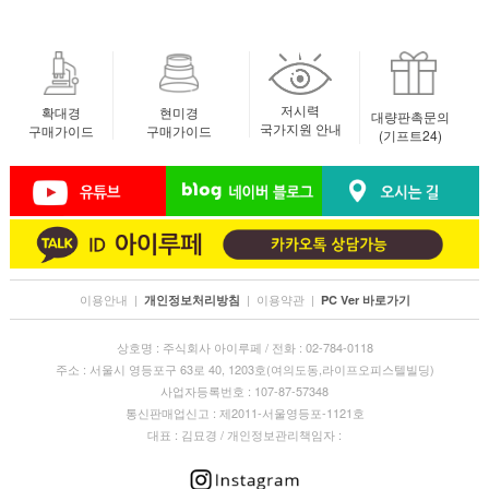
저시력
확대경
현미경
대량판촉문의
국가지원 안내
구매가이드
구매가이드
(기프트24)
이용안내
|
|
이용약관
|
개인정보처리방침
PC Ver 바로가기
상호명 : 주식회사 아이루페 / 전화 : 02-784-0118
주소 : 서울시 영등포구 63로 40, 1203호(여의도동,라이프오피스텔빌딩)
사업자등록번호 : 107-87-57348
통신판매업신고 : 제2011-서울영등포-1121호
대표 : 김묘경 / 개인정보관리책임자 :