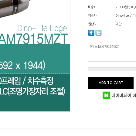
배송비
2,900원 (3
제조사
Dino-lite 
원산지
대만
[디노]AM7915MZT
ADD TO CART