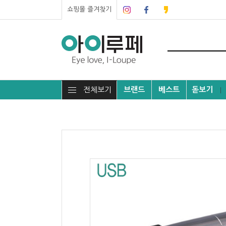
쇼핑몰 즐겨찾기
전체보기
브랜드
베스트
돋보기
┃