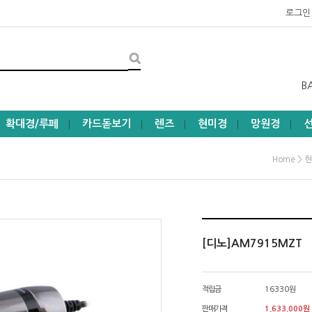
로그인
B
확대경/루페
카드돋보기
렌즈
현미경
망원경
┃
┃
┃
┃
┃
>
Home
현
[디노]AM7915MZT
적립금
16330원
판매가격
1,633,000
원