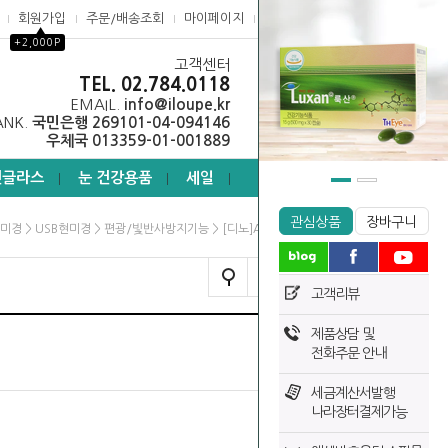
회원가입
주문/배송조회
마이페이지
고객센터
▲
+2,000P
고객센터
0
TEL. 02.784.0118
EMAIL.
info@iloupe.kr
ANK.
국민은행 269101-04-094146
우체국 013359-01-001889
선글라스
눈 건강용품
세일
┃
┃
┃
관심상품
장바구니
>
>
> [디노]AM7915MZT
미경
USB현미경
편광/빛반사방지기능
TODAY VIEW
고객리뷰
제품상담 및
전화주문 안내
세금계산서발행
나라장터결제가능