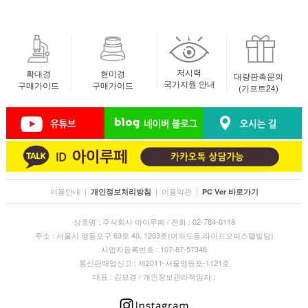
저시력
확대경
현미경
대량판촉문의
국가지원 안내
구매가이드
구매가이드
(기프트24)
이용안내
|
|
이용약관
|
개인정보처리방침
PC Ver 바로가기
상호명 : 주식회사 아이루페 / 전화 : 02-784-0118
주소 : 서울시 영등포구 63로 40, 1203호(여의도동,라이프오피스텔빌딩)
사업자등록번호 : 107-87-57348
통신판매업신고 : 제2011-서울영등포-1121호
대표 : 김묘경 / 개인정보관리책임자 :