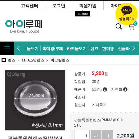
고객센터
로그인
회원가입
마이페이지
▲
+2,000
0
돋보기
확대경/루페
카드돋보기
렌즈
현미경
선글라스
렌즈
LED조명렌즈
아크릴렌즈
2,200
상품가
원
적립금
20원
배송비
(조건)
지역별
제조사
원산지
기타국가
평볼록원형렌즈(PMMA)ILSH-
21.8
2,200
원
+1
-1
평볼록원형렌즈(PMMA)I