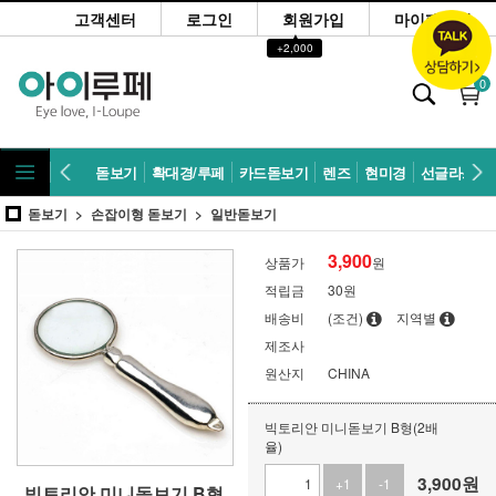
고객센터
로그인
회원가입
마이페이지
▲
+2,000
0
돋보기
확대경/루페
카드돋보기
렌즈
현미경
선글라스
돋보기
손잡이형 돋보기
일반돋보기
3,900
상품가
원
적립금
30원
배송비
(조건)
지역별
제조사
원산지
CHINA
빅토리안 미니돋보기 B형(2배
율)
3,900
원
+1
-1
빅토리안 미니돋보기 B형