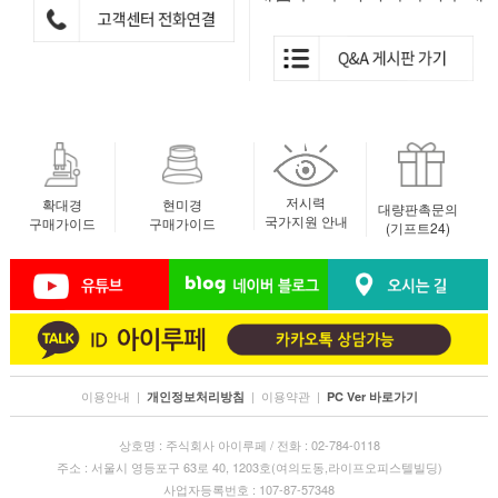
저시력
확대경
현미경
대량판촉문의
국가지원 안내
구매가이드
구매가이드
(기프트24)
이용안내
|
|
이용약관
|
개인정보처리방침
PC Ver 바로가기
상호명 : 주식회사 아이루페 / 전화 : 02-784-0118
주소 : 서울시 영등포구 63로 40, 1203호(여의도동,라이프오피스텔빌딩)
사업자등록번호 : 107-87-57348