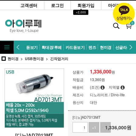
고객센터
로그인
회원가입
마이페이지
▲
+2,000
0
돋보기
확대경/루페
카드돋보기
렌즈
현미경
선글라스
현미경
USB현미경
긴작업거리
1,336,000
상품가
원
적립금
13,360원
배송비
(조건)
지역별
제조사
디노라이트 / Dino-lite
원산지
대만
[디노]AD7013MT
1,336,000
원
+1
-1
[디노]AD7013MT