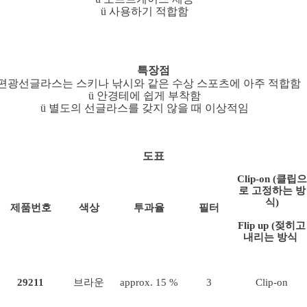
사용하기 적합함
ü
특장점
편광선글라스는 스키나 낚시와 같은 수상 스포츠에 아주 적합함
안경테에 쉽게 부착함
ü
별도의 선글라스를 갖지 않을 때 이상적임
ü
도표
Clip-on (클립으
로 고정하는 방
식)
제품번호
색상
투과율
필터
Flip up (젖히고
내리는 방식
)
29211
브라운
approx. 15 %
3
Clip-on