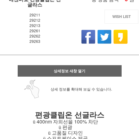
글라스
29211
WISH LIST
29212
29213
29261
29262
29263
상세정보 새창 열기
상세 정보를 확대해 보실 수 있습니다.
편광클립온 선글라스
400nm
자외선을
100%
차단
ü
편광
ü
고품질 디자인
ü
소프트케이스 제공
ü