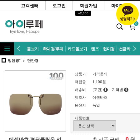
고객센터
로그인
회원가입
마이페이지
▲
+2,000
0
돋보기
확대경/루페
카드돋보기
렌즈
현미경
선글라스
망원경*
단안경
상품가
가격문의
적립금
1,100원
배송비
(조건)
지역별
제조사
에센바흐
원산지
독일
제품번호
0
원
에센바흐 편광클립온 선
총 상품 금액