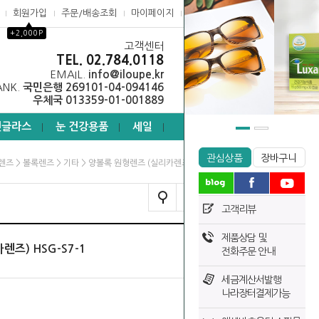
회원가입
주문/배송조회
마이페이지
고객센터
▲
+2,000P
고객센터
0
TEL. 02.784.0118
EMAIL.
info@iloupe.kr
ANK.
국민은행 269101-04-094146
우체국 013359-01-001889
선글라스
눈 건강용품
세일
┃
┃
┃
관심상품
장바구니
>
>
> 양볼록 원형렌즈 (실리카렌즈) HSG-S7-1
렌즈
볼록렌즈
기타
TODAY VIEW
고객리뷰
제품상담 및
즈) HSG-S7-1
전화주문 안내
세금계산서발행
나라장터결제가능