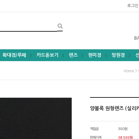
로그인
B
확대경/루페
카드돋보기
렌즈
현미경
망원경
┃
┃
┃
┃
┃
>
Home
양볼록 원형렌즈 (실리카렌
적립금
380원
판매가격
38,500
원