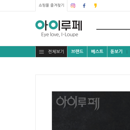
쇼핑몰 즐겨찾기
전체보기
브랜드
베스트
돋보기
┃