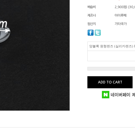
배송비
2,900원 (3
제조사
아이루페
원산지
기타국가
양볼록 원형렌즈 (실리카렌즈) HS
ADD TO CART