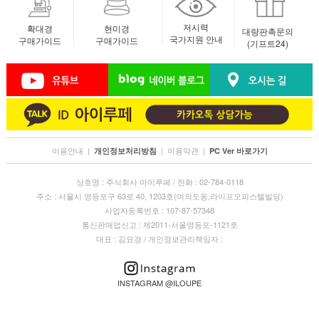
저시력
확대경
현미경
대량판촉문의
국가지원 안내
구매가이드
구매가이드
(기프트24)
이용안내
|
|
이용약관
|
개인정보처리방침
PC Ver 바로가기
상호명 : 주식회사 아이루페 / 전화 : 02-784-0118
주소 : 서울시 영등포구 63로 40, 1203호(여의도동,라이프오피스텔빌딩)
사업자등록번호 : 107-87-57348
통신판매업신고 : 제2011-서울영등포-1121호
대표 : 김묘경 / 개인정보관리책임자 :
INSTAGRAM @ILOUPE