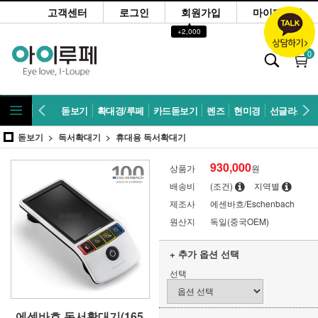
고객센터
로그인
회원가입
마이페이지
▲
+2,000
0
돋보기
확대경/루페
카드돋보기
렌즈
현미경
선글라스
돋보기
독서확대기
휴대용 독서확대기
930,000
상품가
원
배송비
(조건)
지역별
제조사
에센바흐/Eschenbach
원산지
독일(중국OEM)
+ 추가 옵션 선택
선택
에센바흐 독서확대기(165