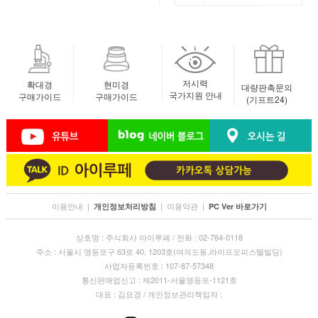
저시력
확대경
현미경
대량판촉문의
국가지원 안내
구매가이드
구매가이드
(기프트24)
이용안내
|
|
이용약관
|
개인정보처리방침
PC Ver 바로가기
상호명 : 주식회사 아이루페 / 전화 : 02-784-0118
주소 : 서울시 영등포구 63로 40, 1203호(여의도동,라이프오피스텔빌딩)
사업자등록번호 : 107-87-57348
통신판매업신고 : 제2011-서울영등포-1121호
대표 : 김묘경 / 개인정보관리책임자 :