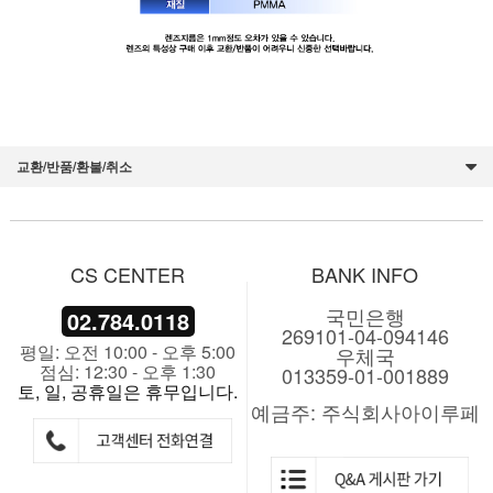
fresnel lens, 프레넬렌즈, 광학렌즈, 볼록렌즈, 오목렌즈, 평볼록렌즈, 양볼록렌즈, 프레스넬렌즈, 플
로넬렌즈, 프레널 렌즈, 아크릴렌즈, 유리렌즈, 프리즘, 학교용품, 현미경, 과학기자재, 학교물품, 실험
기구, 과학교재,돋보기, 확대경, 루페, 루빼, 루패, 루베, loupe, 저시력자용 확대경,정식수입,의료용,
검사용, 공구, 도소매, 광학제품, 광학기기, 전문몰, 피부미용, 산업용
교환/반품/환불/취소
CS CENTER
BANK INFO
국민은행
02.784.0118
269101-04-094146
평일: 오전 10:00 - 오후 5:00
우체국
점심: 12:30 - 오후 1:30
013359-01-001889
토, 일, 공휴일은 휴무입니다.
예금주: 주식회사아이루페