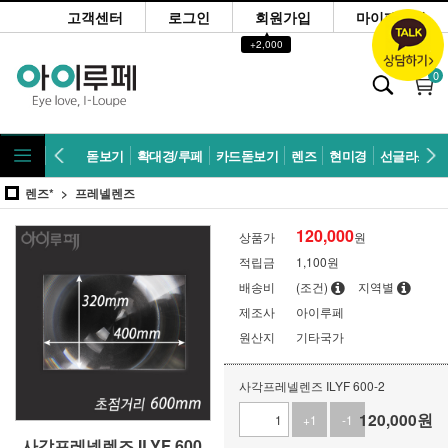
고객센터
로그인
회원가입
마이페이지
▲
+2,000
0
돋보기
확대경/루페
카드돋보기
렌즈
현미경
선글라스
렌즈*
프레넬렌즈
120,000
상품가
원
적립금
1,100원
배송비
(조건)
지역별
제조사
아이루페
원산지
기타국가
사각프레넬렌즈 ILYF 600-2
120,000
원
+1
-1
사각프레넬렌즈 ILYF 600