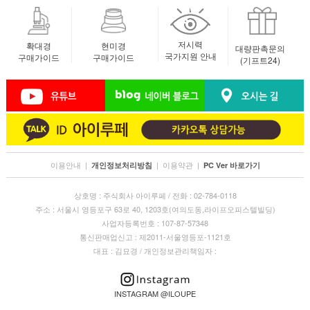
저시력
확대경
현미경
대량판촉문의
국가지원 안내
구매가이드
구매가이드
(기프트24)
이용안내
|
|
이용약관
|
개인정보처리방침
PC Ver 바로가기
상호명 : 주식회사 아이루페 / 전화 : 02-784-0118
주소 : 서울시 영등포구 63로 40, 1203호(여의도동,라이프오피스텔빌딩)
사업자등록번호 : 107-87-57348
통신판매업신고 : 제2011-서울영등포-1121호
대표 : 김묘경 / 개인정보관리책임자 :
INSTAGRAM @ILOUPE