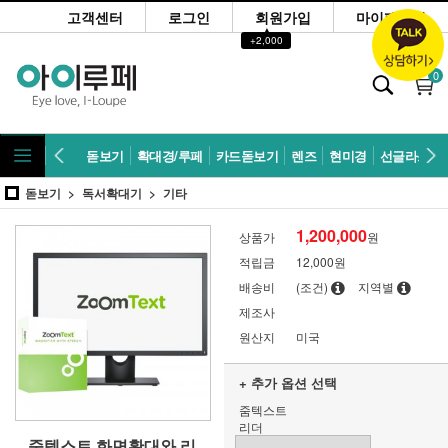
고객센터
로그인
회원가입
마이페이지
▲
+2,000
0
돋보기
확대경/루페
카드돋보기
렌즈
현미경
선글라스
돋보기
독서확대기
기타
1,200,000
상품가
원
적립금
12,000원
배송비
(조건)
지역별
제조사
원산지
미국
+ 추가 옵션 선택
줌텍스트
리더
줌텍스트 화면확대와 리