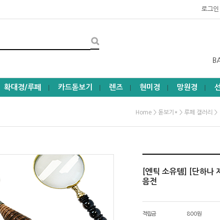
로그인
B
확대경/루페
카드돋보기
렌즈
현미경
망원경
┃
┃
┃
┃
┃
>
>
>
Home
돋보기*
루페 갤러리
[엔틱 소유템] [단하나
음전
적립금
800원