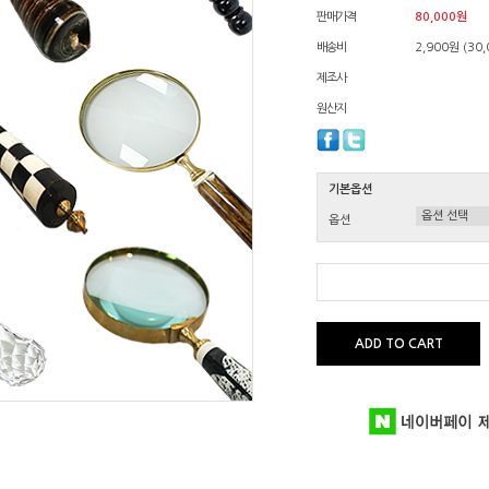
판매가격
80,000원
배송비
2,900원 (3
제조사
원산지
기본옵션
옵션
ADD TO CART