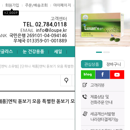
회원가입
주문/배송조회
마이페이지
고객센터
▲
+2,000P
고객센터
0
TEL. 02.784.0118
EMAIL.
info@iloupe.kr
ANK.
국민은행 269101-04-094146
우체국 013359-01-001889
선글라스
눈 건강용품
세일
┃
┃
┃
관심상품
장바구니
 [엔틱 소유템] [단하나 제품]엔틱 돋보기 모음 특별한 돋보기 모음전
TODAY VIEW
고객리뷰
제품상담 및
 제품]엔틱 돋보기 모음 특별한 돋보기 모
전화주문 안내
세금계산서발행
나라장터결제가능