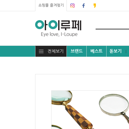
쇼핑몰 즐겨찾기
전체보기
브랜드
베스트
돋보기
┃