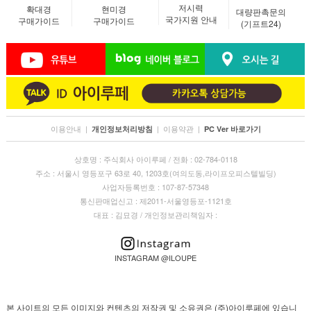
저시력
확대경
현미경
대량판촉문의
국가지원 안내
구매가이드
구매가이드
(기프트24)
이용안내
|
|
이용약관
|
개인정보처리방침
PC Ver 바로가기
상호명 : 주식회사 아이루페 / 전화 : 02-784-0118
주소 : 서울시 영등포구 63로 40, 1203호(여의도동,라이프오피스텔빌딩)
사업자등록번호 : 107-87-57348
통신판매업신고 : 제2011-서울영등포-1121호
대표 : 김묘경 / 개인정보관리책임자 :
INSTAGRAM @ILOUPE
본 사이트의 모든 이미지와 컨텐츠의 저작권 및 소유권은 (주)아이루페에 있습니