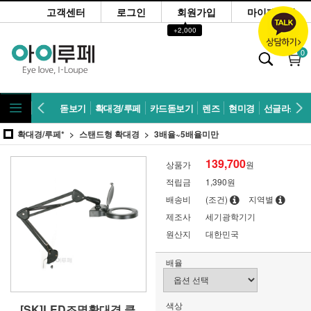
고객센터
로그인
회원가입
마이페이지
▲
+2,000
0
돋보기
확대경/루페
카드돋보기
렌즈
현미경
선글라스
확대경/루페*
스탠드형 확대경
3배율~5배율미만
139,700
상품가
원
적립금
1,390원
배송비
(조건)
지역별
제조사
세기광학기기
원산지
대한민국
배율
색상
[SK]LED조명확대경 클