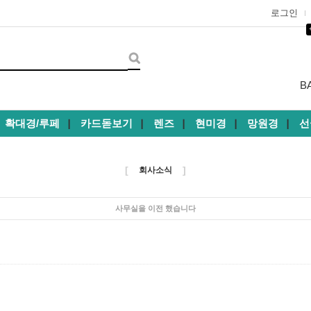
로그인
B
확대경/루페
카드돋보기
렌즈
현미경
망원경
선
┃
┃
┃
┃
┃
[
]
회사소식
사무실을 이전 했습니다