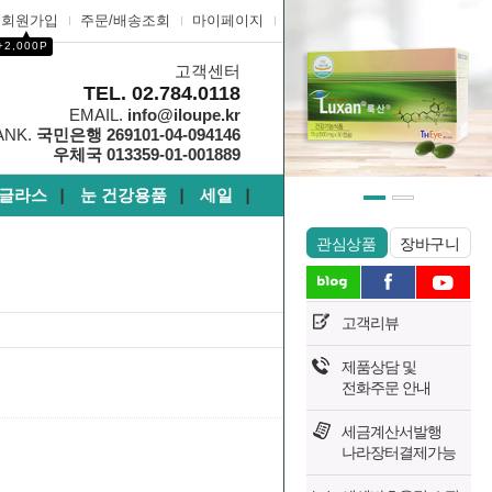
회원가입
주문/배송조회
마이페이지
고객센터
▲
+2,000P
고객센터
0
TEL. 02.784.0118
EMAIL.
info@iloupe.kr
ANK.
국민은행 269101-04-094146
우체국 013359-01-001889
글라스
눈 건강용품
세일
┃
┃
┃
관심상품
장바구니
고객리뷰
제품상담 및
1667
전화주문 안내
Hits :
세금계산서발행
나라장터결제가능