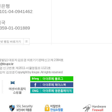
민은행
101-04-0941462
체국
359-01-001889
넷 뱅킹 바로가기
스텔빌딩) 대표자:김묘경 의료기기판매신고:제 2394호
o@iloupe.kr
 신고번호: 제2011-서울영등포-1121호
pyright by iloupe. All rights reserved
에센바흐옵틱
쇼핑몰