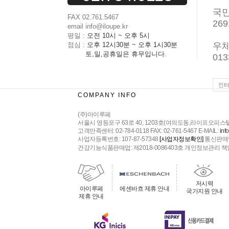
국
FAX 02.761.5467
269
email info@iloupe.kr
평일 :
오전 10시 ~ 오후 5시
점심 :
오후 12시30분 ~ 오후 1시30분
우
토,일,공휴일은 휴무입니다.
013
인터
COMPANY INFO
(주)아이루페
서울시 영등포구 63로 40, 1203호(여의도동,라이프오피
고객만족센터: 02-784-0118 FAX: 02-761-5467 E-MAIL:
inf
사업자등록번호: 107-87-57348
통신판매업
[사업자정보확인]
건강기능식품판매업: 제2018-0086403호 개인정보관리 책임자: 김묘경 Co
저시력
아이루페
에센바흐 제휴 안내
국가지원 안내
제휴 안내