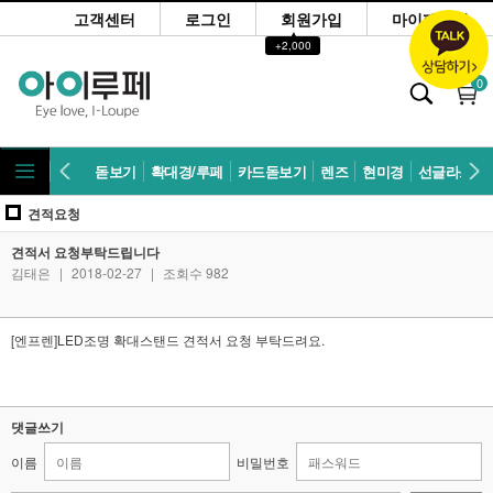
고객센터
로그인
회원가입
마이페이지
▲
+2,000
0
돋보기
확대경/루페
카드돋보기
렌즈
현미경
선글라스
견적요청
견적서 요청부탁드립니다
김태은
|
2018-02-27
|
조회수 982
[엔프렌]LED조명 확대스탠드 견적서 요청 부탁드려요.
댓글쓰기
이름
비밀번호