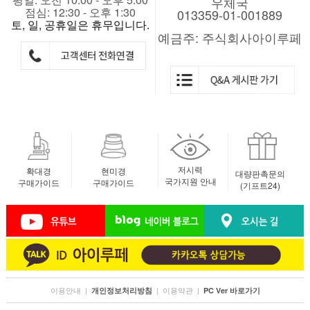
우체국
점심: 12:30 - 오후 1:30
013359-01-001889
토, 일, 공휴일은 휴무입니다.
예금주: 주식회사아이루페
저시력
확대경
현미경
대량판촉문의
국가지원 안내
구매가이드
구매가이드
(기프트24)
이용안내
|
|
이용약관
|
개인정보처리방침
PC Ver 바로가기