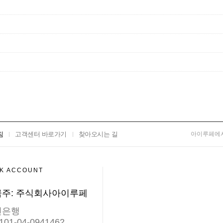
침
고객센터 바로가기
찾아오시는 길
아이루페에서
K ACCOUNT
주: 주식회사아이루페
민은행
101-04-0941462