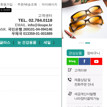
회원가입
주문/배송조회
마이페이지
고객센터
▲
+2,000P
고객센터
0
TEL. 02.784.0118
EMAIL.
info@iloupe.kr
ANK.
국민은행 269101-04-094146
우체국 013359-01-001889
글라스
눈 건강용품
세일
┃
┃
┃
관심상품
장바구니
고객리뷰
제품상담 및
1296
전화주문 안내
Hits :
세금계산서발행
나라장터결제가능