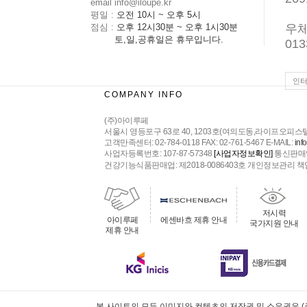
email info@iloupe.kr
평일 :
오전 10시 ~ 오후 5시
점심 :
오후 12시30분 ~ 오후 1시30분
우
토,일,공휴일은 휴무입니다.
013
인터
COMPANY INFO
(주)아이루페
서울시 영등포구 63로 40, 1203호(여의도동,라이프오피
고객만족센터: 02-784-0118 FAX: 02-761-5467 E-MAIL:
inf
사업자등록번호: 107-87-57348
통신판매업
[사업자정보확인]
건강기능식품판매업: 제2018-0086403호 개인정보관리 책임자: 김묘경 Co
저시력
아이루페
에센바흐 제휴 안내
국가지원 안내
제휴 안내
본 사이트의 모든 이미지와 컨텐츠의 저작권 및 소유권은 (주)아이루페