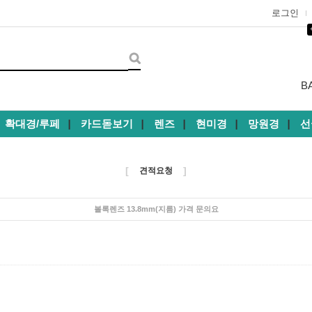
로그인
B
확대경/루페
카드돋보기
렌즈
현미경
망원경
선
┃
┃
┃
┃
┃
[
]
견적요청
볼록렌즈 13.8mm(지름) 가격 문의요