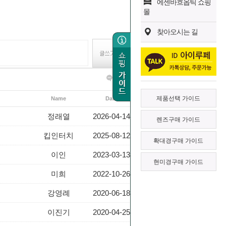
에센바흐옵틱 쇼핑
몰
찾아오시는 길
글쓰기
목록보기
제품선택 가이드
Name
Date
Hits
정래열
2026-04-14
82
렌즈구매 가이드
킵인터치
2025-08-12
226
확대경구매 가이드
이인
2023-03-13
800
현미경구매 가이드
미희
2022-10-26
3315
강영례
2020-06-18
1280
이진기
2020-04-25
1181