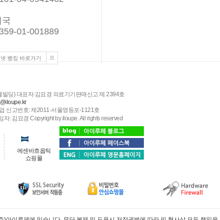
체국
359-01-001889
넷 뱅킹 바로가기
스텔빌딩) 대표자:김묘경 의료기기판매신고:제 2394호
o@iloupe.kr
 신고번호: 제2011-서울영등포-1121호
pyright by iloupe. All rights reserved
에센바흐옵틱
쇼핑몰
에 있습니다. 무단 복제 및 도용시 저작권법에 따라 민,형사상 모든 책임을 져야 합니다. Copyri