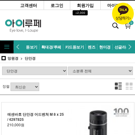
고객센터
로그인
회원가입
마이페이지
▲
+2,000
0
돋보기
확대경/루페
카드돋보기
렌즈
현미경
선글라스
망원경
단안경
정렬
에센바흐 단안경 어드벤쳐 M 8 x 25
/ 4297825
210,000원