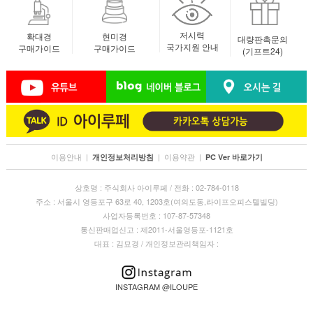
저시력
확대경
현미경
대량판촉문의
국가지원 안내
구매가이드
구매가이드
(기프트24)
이용안내
|
|
이용약관
|
개인정보처리방침
PC Ver 바로가기
상호명 : 주식회사 아이루페 / 전화 : 02-784-0118
주소 : 서울시 영등포구 63로 40, 1203호(여의도동,라이프오피스텔빌딩)
사업자등록번호 : 107-87-57348
통신판매업신고 : 제2011-서울영등포-1121호
대표 : 김묘경 / 개인정보관리책임자 :
INSTAGRAM @ILOUPE