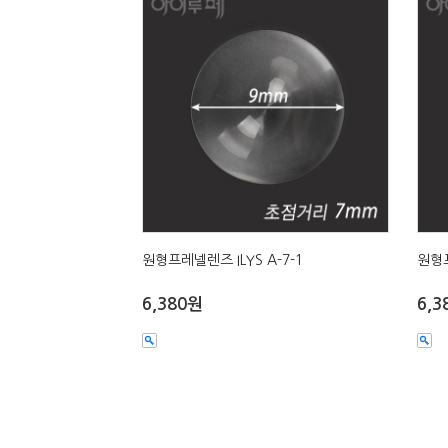
원형프레넬렌즈 ILYS A-7-1
원형프
6,380원
6,3