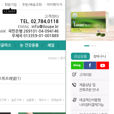
회원가입
주문/배송조회
마이페이지
고객센터
▲
+2,000P
고객센터
0
TEL. 02.784.0118
EMAIL.
info@iloupe.kr
ANK.
국민은행 269101-04-094146
우체국 013359-01-001889
선글라스
눈 건강용품
세일
┃
┃
┃
관심상품
장바구니
>
>
Home
렌즈
프레넬렌즈
고객리뷰
오목프레넬(1)
제품상담 및
전화주문 안내
세금계산서발행
I
I
I
I
I
은가격
높은가격
상품명
제조사
판매순위
많이 본 상품
나라장터결제가능