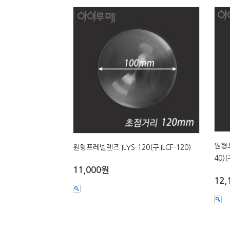
원형프
원형프레넬렌즈 ILYS-120(구:ILCF-120)
40)(
11,000원
12,