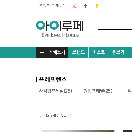
쇼핑몰 즐겨찾기
전체보기
브랜드
베스트
돋보기
┃
프레넬렌즈
사각형프레넬(25)
원형프레넬(25)
리
54
개의 상품이 있습니다.