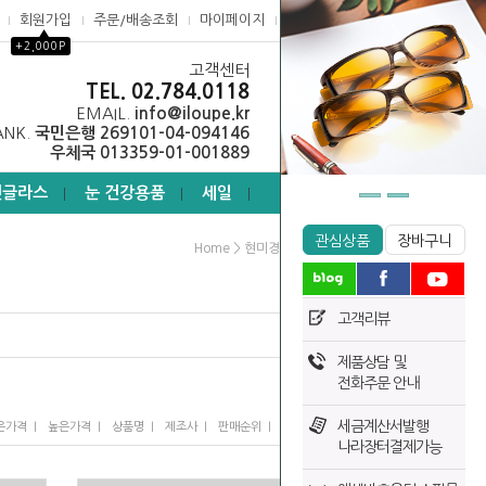
회원가입
주문/배송조회
마이페이지
고객센터
▲
+2,000P
고객센터
0
TEL. 02.784.0118
EMAIL.
info@iloupe.kr
ANK.
국민은행 269101-04-094146
우체국 013359-01-001889
선글라스
눈 건강용품
세일
┃
┃
┃
관심상품
장바구니
>
>
Home
현미경
실체현미경
고객리뷰
제품상담 및
전화주문 안내
세금계산서발행
I
I
I
I
I
은가격
높은가격
상품명
제조사
판매순위
많이 본 상품
나라장터결제가능