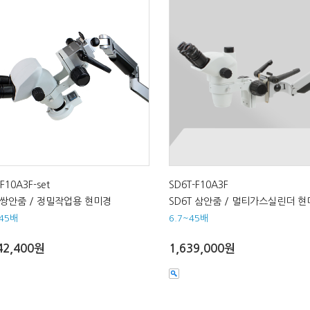
F10A3F-set
SD6T-F10A3F
 쌍안줌 / 정밀작업용 현미경
SD6T 삼안줌 / 멀티가스실린더 
~45배
6.7~45배
42,400원
1,639,000원