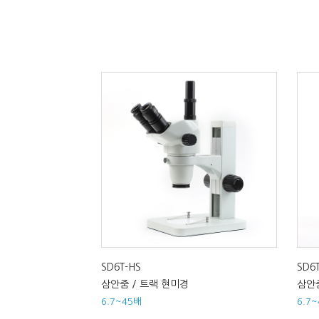
SD6T-HS
SD6
삼안줌 / 트랙 현미경
삼안
6.7~45배
6.7