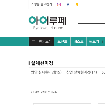
쇼핑몰 즐겨찾기
전체보기
브랜드
베스트
돋보기
┃
실체현미경
쌍안 실체현미경(15)
삼안 실체현미경(14)
S
29
개의 상품이 있습니다.