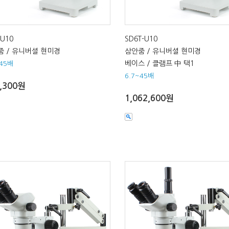
-U10
SD6T-U10
줌 / 유니버셜 현미경
삼안줌 / 유니버셜 현미경
베이스 / 클램프 中 택1
~45배
6.7~45배
,300원
1,062,600원