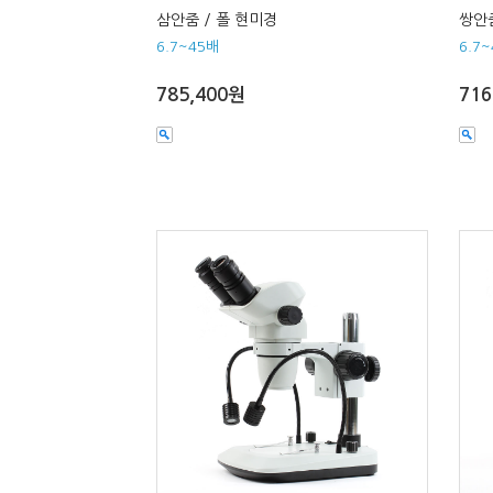
삼안줌 / 폴 현미경
쌍안줌
6.7~45배
6.7
785,400원
716