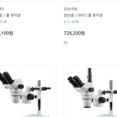
PS
SD6-PW
 / 폴 현미경
쌍안줌 / 와이드폴 현미경
~45배
6.7~45배
,100원
728,200원