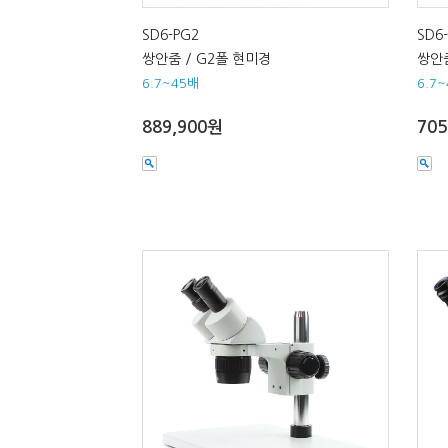
SD6-PG2
SD6-
쌍안줌 / G2폴 현미경
쌍안줌
6.7~45배
6.7
889,900원
705