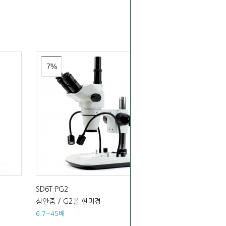
7%
SD6T-PG2
삼안줌 / G2폴 현미경
6.7~45배