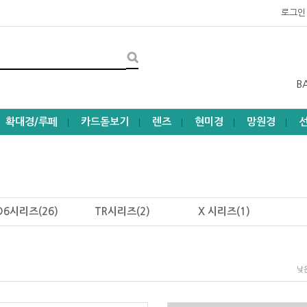
로그인
B
확대경/루페
카드돋보기
렌즈
현미경
망원경
┃
┃
┃
┃
┃
D6시리즈(26)
TR시리즈(2)
X 시리즈(1)
낮