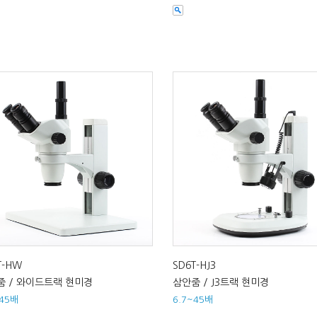
T-HW
SD6T-HJ3
줌 / 와이드트랙 현미경
삼안줌 / J3트랙 현미경
~45배
6.7~45배