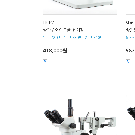
TR-PW
SD6
쌍안 / 와이드폴 현미경
쌍안
10배/20배, 10배/30배, 20배/40배
6.7
418,000원
982