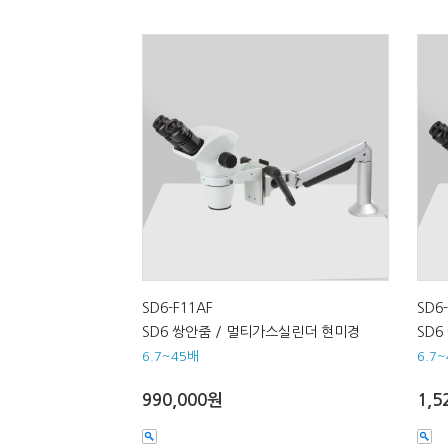
SD6-F11AF
SD6
SD6 쌍안줌 / 멀티가스실린더 현미경
SD
6.7~45배
6.7
990,000원
1,5