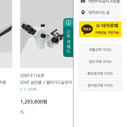
에센바흐옵틱 쇼핑몰
찾아오시는 길
제품선택 가이드
렌즈구매 가이드
확대경구매 가이드
SD6T-F11A3F
현미경
SD6T 삼안줌 / 멀티가스실린더 현미경
현미경구매 가이드
6.7~45배
1,293,600원