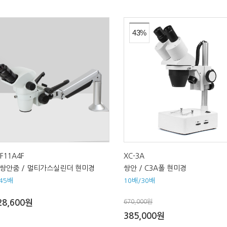
43%
-F11A4F
XC-3A
6 쌍안줌 / 멀티가스실린더 현미경
쌍안 / C3A폴 현미경
~45배
10배/30배
28,600원
670,000원
385,000원