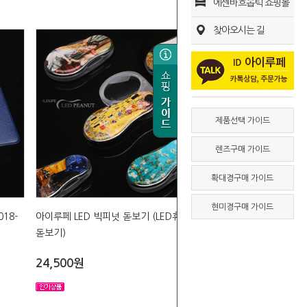
에센바흐옵틱 쇼핑몰
찾아오시는 길
제품선택 가이드
렌즈구매 가이드
확대경구매 가이드
현미경구매 가이드
018-
아이루페 LED 빅피넛 돋보기 (LED휴대용
돋보기)
24,500원