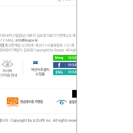
,라이프오피스텔빌딩) 대표자:김묘경 의료기기판매신고:제 2394호
7 E-MAIL:
info@iloupe.kr
통신판매업 신고번호: 제2011-서울영등포-1121호
인]
임자: 김묘경 Copyright by iloupe. All rights reserved
에센바흐옵틱
저시력
쇼핑몰
국가지원 안내
ht by ILOUPE Inc. All rights reserved.