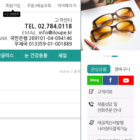
회원가입
주문/배송조회
마이페이지
고객센터
▲
+2,000P
고객센터
0
TEL. 02.784.0118
EMAIL.
info@iloupe.kr
ANK.
국민은행 269101-04-094146
우체국 013359-01-001889
선글라스
눈 건강용품
세일
┃
┃
┃
관심상품
장바구니
>
>
Home
돋보기
확대거울
고객리뷰
제품상담 및
전화주문 안내
세금계산서발행
나라장터결제가능