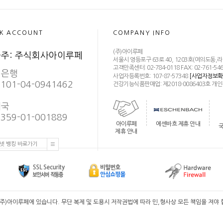
K ACCOUNT
COMPANY INFO
(주)아이루페
주: 주식회사아이루페
서울시 영등포구 63로 40, 1203호(여의도동
고객만족센터: 02-784-0118 FAX: 02-761-546
민은행
사업자등록번호: 107-87-57348
[사업자정보확
101-04-0941462
건강기능식품판매업: 제2018-0086403호 개인정보관리 책
체국
359-01-001889
아이루페
에센바흐 제휴 안내
제휴 안내
넷 뱅킹 바로가기
페에 있습니다. 무단 복제 및 도용시 저작권법에 따라 민,형사상 모든 책임을 져야 합니다. Copyrig