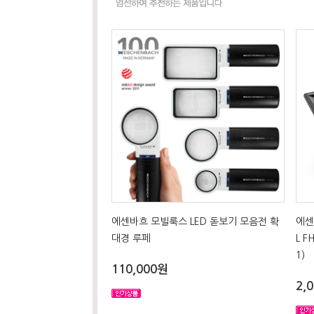
에센바흐 모빌룩스 LED 돋보기 모음전 확
에센
대경 루페
L 
1)
110,000원
2,