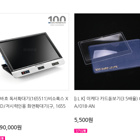
바흐 독서확대기(165511)비소룩스 X
[I.L.K] 이케다 카드돋보기(3.5배율) 
FHD/저시력인용 화면확대기(구, 1655
A/018-AN
5,500원
090,000원