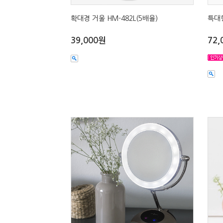
확대경 거울 HM-482L(5배율)
특대형
39,000원
72,