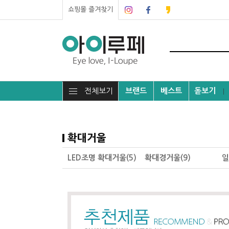
쇼핑몰 즐겨찾기
전체보기
브랜드
베스트
돋보기
┃
확대거울
LED조명 확대거울(5)
확대경거울(9)
일