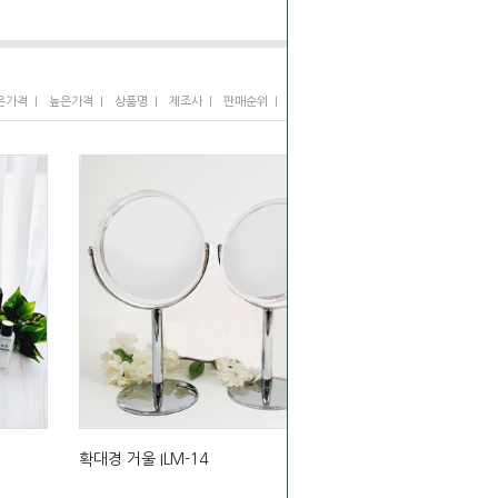
I
I
I
I
I
은가격
높은가격
상품명
제조사
판매순위
많이 본 상품
확대경 거울 ILM-14