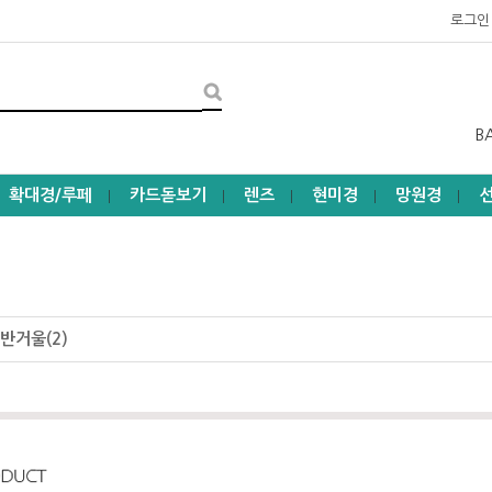
로그인
B
확대경/루페
카드돋보기
렌즈
현미경
망원경
┃
┃
┃
┃
┃
반거울(2)