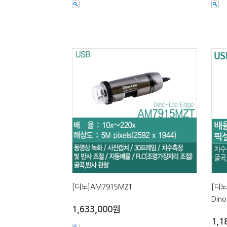
[디노]AM7915MZT
[디노
Dino
1,633,000원
1,1