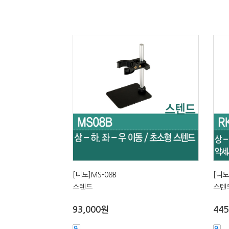
[디노]MS-08B
[디노
스텐드
스텐
93,000원
445