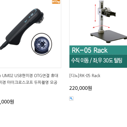
iny UM02 USB현미경 OTG연결 휴대
[디노]RK-05 Rack
미경 마이크로스코프 두피촬영 모공
220,000원
,000원