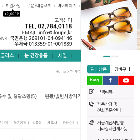
회원가입
주문/배송조회
마이페이지
고객센터
▲
+2,000P
고객센터
0
TEL. 02.784.0118
EMAIL.
info@iloupe.kr
ANK.
국민은행 269101-04-094146
우체국 013359-01-001889
선글라스
눈 건강용품
세일
┃
┃
┃
관심상품
장바구니
>
>
Home
현미경
USB현미경
고객리뷰
특수 및 형광조명(5)
편광/빛반사방지기능(12)
제품상담 및
전화주문 안내
세금계산서발행
I
I
I
I
I
은가격
높은가격
상품명
제조사
판매순위
많이 본 상품
나라장터결제가능