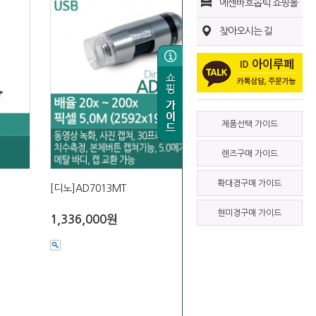
에센바흐옵틱 쇼핑몰
찾아오시는 길
제품선택 가이드
렌즈구매 가이드
확대경구매 가이드
[디노]AD7013MT
현미경구매 가이드
1,336,000원