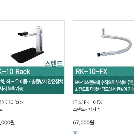
]RK-10 Rack
[디노]RK-10-FX
드
스텐드악세사리
,000원
67,000원