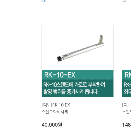
[디노]RK-10-EX
[디노
스텐드악세사리
스텐
40,000원
148