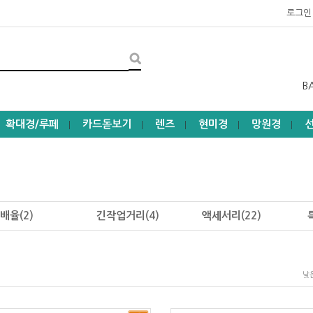
로그인
B
확대경/루페
카드돋보기
렌즈
현미경
망원경
┃
┃
┃
┃
┃
배율(2)
긴작업거리(4)
액세서리(22)
낮