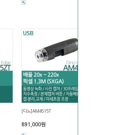
[디노]AM4515T
891,000원