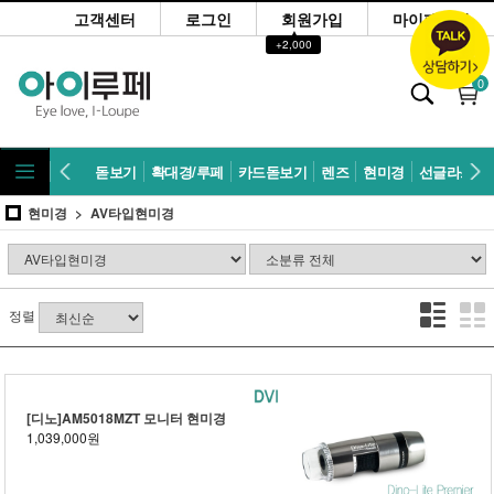
고객센터
로그인
회원가입
마이페이지
▲
+2,000
0
돋보기
확대경/루페
카드돋보기
렌즈
현미경
선글라스
현미경
AV타입현미경
정렬
[디노]AM5018MZT 모니터 현미경
1,039,000원