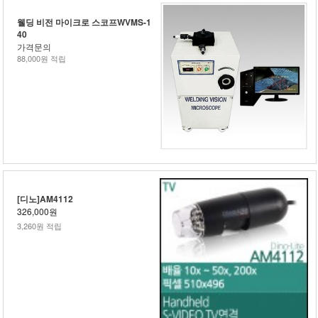
웰딩 비전 마이크로 스코프WVMS-1
40
가격문의
88,000원 적립
[디노]AM4112
326,000원
3,260원 적립