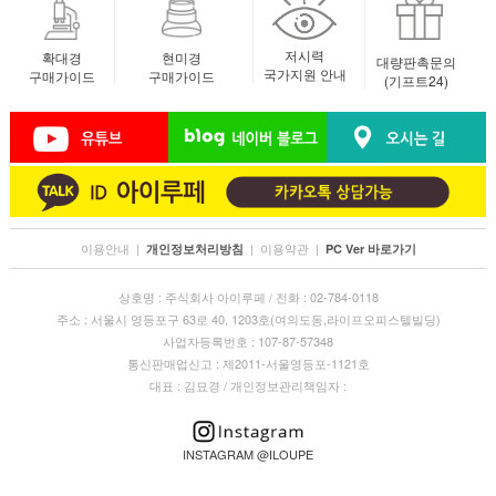
저시력
확대경
현미경
대량판촉문의
국가지원 안내
구매가이드
구매가이드
(기프트24)
이용안내
|
|
이용약관
|
개인정보처리방침
PC Ver 바로가기
상호명 : 주식회사 아이루페 / 전화 : 02-784-0118
주소 : 서울시 영등포구 63로 40, 1203호(여의도동,라이프오피스텔빌딩)
사업자등록번호 : 107-87-57348
통신판매업신고 : 제2011-서울영등포-1121호
대표 : 김묘경 / 개인정보관리책임자 :
INSTAGRAM @ILOUPE