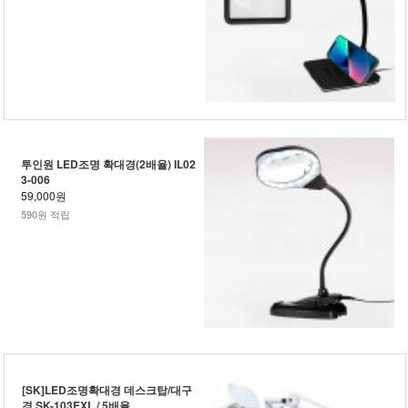
투인원 LED조명 확대경(2배율) IL02
3-006
59,000원
590원 적립
[SK]LED조명확대경 데스크탑/대구
경 SK-103EXL / 5배율