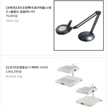
[코베토]LED조명확대경(3배율)스탠
드+클램프 겸용NS-101
79,200원
790원 적립
[오츠카]조명돋보기 WIDE 시리즈
2,942,290원
29,420원 적립