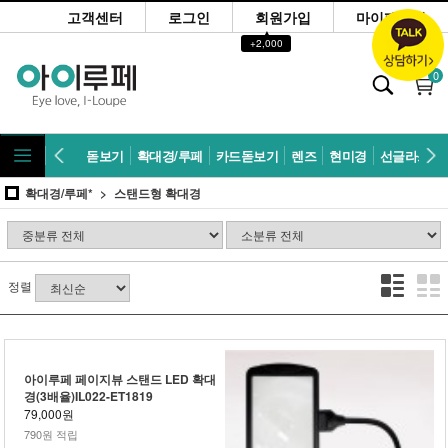
고객센터
로그인
회원가입
마이페이지
▲
+2,000
0
돋보기
확대경/루페
카드돋보기
렌즈
현미경
선글라스
확대경/루페*
스탠드형 확대경
정렬
아이루페 페이지뷰 스탠드 LED 확대
경(3배율)IL022-ET1819
79,000원
790원 적립