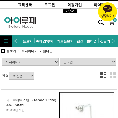
고객센터
로그인
회원가입
마이페이지
▲
+2,000
0
돋보기
확대경/루페
카드돋보기
렌즈
현미경
선글라스
돋보기
독서확대기
암타입
정렬
아크로배트 스탠드(Acrobat Stand)
3,600,000원
36,000원 적립