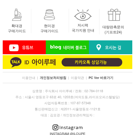
저시력
확대경
현미경
대량판촉문의
국가지원 안내
구매가이드
구매가이드
(기프트24)
이용안내
|
|
이용약관
|
개인정보처리방침
PC Ver 바로가기
상호명 : 주식회사 아이루페 / 전화 : 02-784-0118
주소 : 서울시 영등포구 63로 40, 1203호(여의도동,라이프오피스텔빌딩)
사업자등록번호 : 107-87-57348
통신판매업신고 : 제2011-서울영등포-1121호
대표 : 김묘경 / 개인정보관리책임자 :
INSTAGRAM @ILOUPE