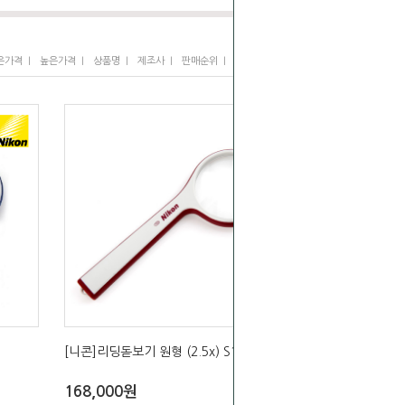
I
I
I
I
I
은가격
높은가격
상품명
제조사
판매순위
많이 본 상품
[니콘]리딩돋보기 원형 (2.5x) S1-10D
168,000원