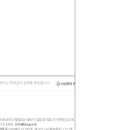
에서는 판매금의 일부를 후원합니다.
,라이프오피스텔빌딩) 대표자:김묘경 의료기기판매신고:제 2394호
7 E-MAIL:
info@iloupe.kr
통신판매업 신고번호: 제2011-서울영등포-1121호
인]