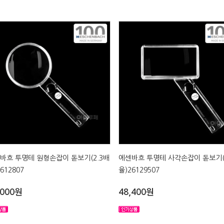
바흐 투명테 원형손잡이 돋보기(2.3배
에센바흐 투명테 사각손잡이 돋보기(
612807
율)26129507
,000원
48,400원