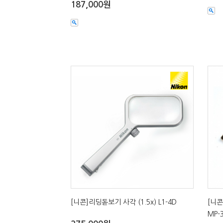
187,000원
[니콘]리딩돋보기 사각 (1.5x) L1-4D
[니콘
MP-3