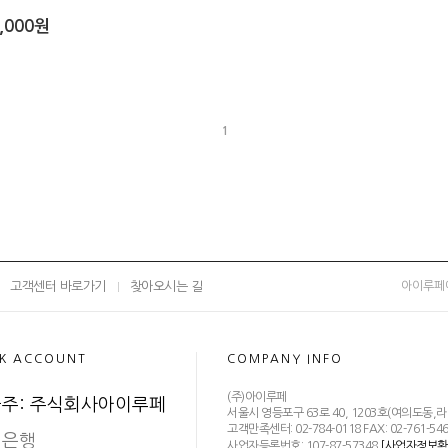
,000원
1
고객센터 바로가기
찾아오시는 길
아이루페
K ACCOUNT
COMPANY INFO
(주)아이루페
주: 주식회사아이루페
서울시 영등포구 63로 40, 1203호(여의도동
고객만족센터: 02-784-0118 FAX: 02-761-546
민은행
사업자등록번호: 107-87-57348
[사업자정보확