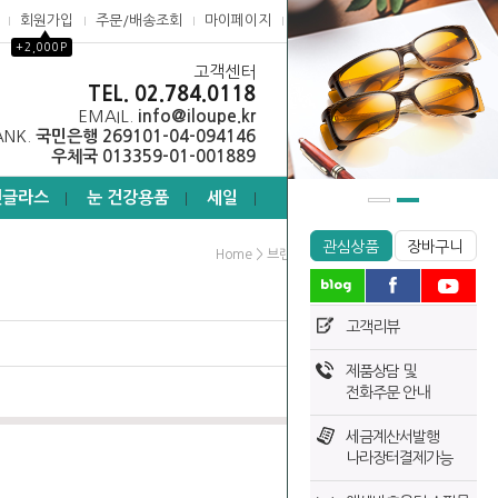
회원가입
주문/배송조회
마이페이지
고객센터
▲
+2,000P
고객센터
0
TEL. 02.784.0118
EMAIL.
info@iloupe.kr
ANK.
국민은행 269101-04-094146
우체국 013359-01-001889
선글라스
눈 건강용품
세일
┃
┃
┃
관심상품
장바구니
>
>
Home
브랜드샵*
니콘
고객리뷰
제품상담 및
전화주문 안내
세금계산서발행
나라장터결제가능