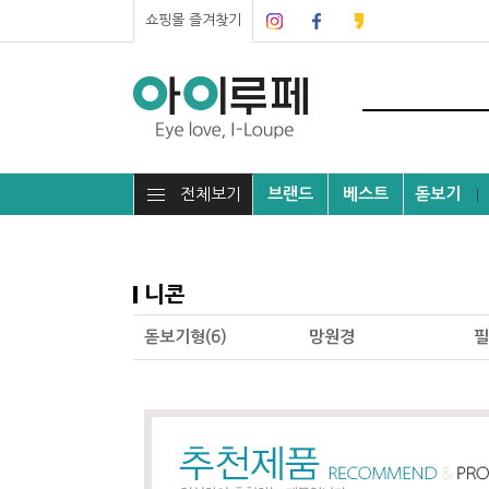
쇼핑몰 즐겨찾기
전체보기
브랜드
베스트
돋보기
┃
니콘
돋보기형(6)
망원경