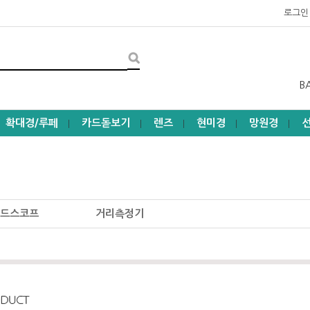
로그인
B
확대경/루페
카드돋보기
렌즈
현미경
망원경
┃
┃
┃
┃
┃
필드스코프
거리측정기