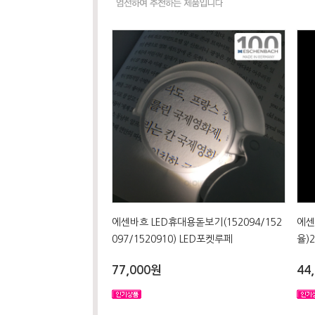
에센바흐 LED휴대용돋보기(152094/152
에센
097/1520910) LED포켓루페
율)2
77,000원
44