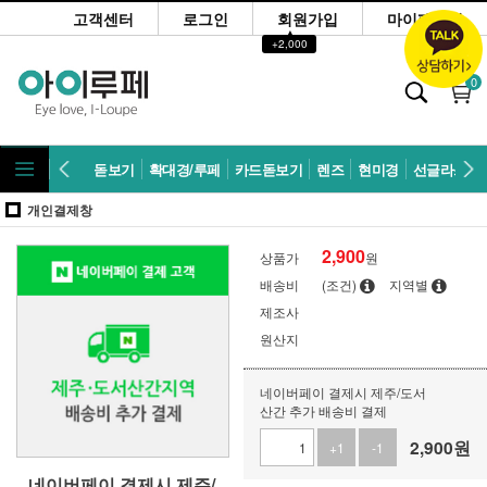
고객센터
로그인
회원가입
마이페이지
▲
+2,000
0
돋보기
확대경/루페
카드돋보기
렌즈
현미경
선글라스
개인결제창
2,900
상품가
원
배송비
(조건)
지역별
제조사
원산지
네이버페이 결제시 제주/도서
산간 추가 배송비 결제
2,900
원
+1
-1
네이버페이 결제시 제주/