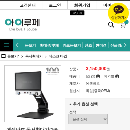
고객센터
로그인
회원가입
마이페이지
▲
+2,000
0
돋보기
확대경/루페
카드돋보기
렌즈
현미경
선글라스
돋보기*
독서확대기
데스크 타입
3,150,000
상품가
원
배송비
(조건)
지역별
제조사
에센바흐
원산지
독일(중국OEM)
+ 추가 옵션 선택
선택
에센바흐 독서확대기(165