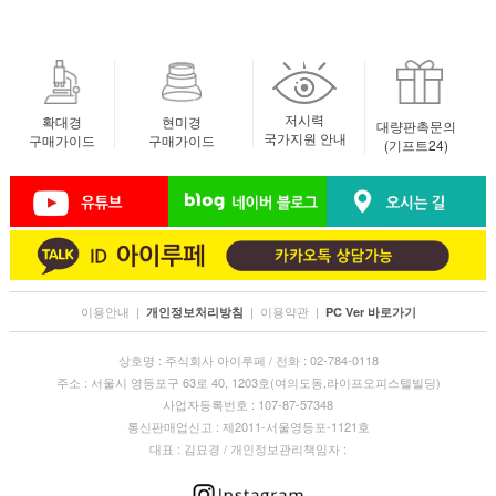
저시력
확대경
현미경
대량판촉문의
국가지원 안내
구매가이드
구매가이드
(기프트24)
이용안내
|
|
이용약관
|
개인정보처리방침
PC Ver 바로가기
상호명 : 주식회사 아이루페 / 전화 : 02-784-0118
주소 : 서울시 영등포구 63로 40, 1203호(여의도동,라이프오피스텔빌딩)
사업자등록번호 : 107-87-57348
통신판매업신고 : 제2011-서울영등포-1121호
대표 : 김묘경 / 개인정보관리책임자 :