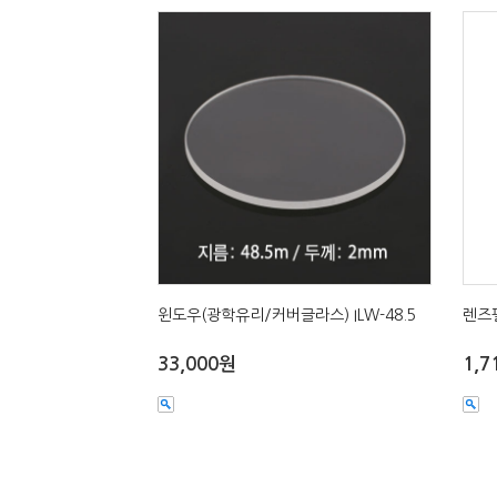
윈도우(광학유리/커버글라스) ILW-48.5
렌즈필
33,000원
1,7