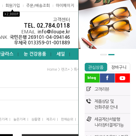
회원가입
주문/배송조회
마이페이지
고객센터
▲
+2,000P
고객센터
0
TEL. 02.784.0118
EMAIL.
info@iloupe.kr
ANK.
국민은행 269101-04-094146
우체국 013359-01-001889
선글라스
눈 건강용품
세일
┃
┃
┃
관심상품
장바구니
>
>
Home
렌즈*
특수렌즈 및 제작
고객리뷰
제품상담 및
전화주문 안내
세금계산서발행
I
I
I
I
I
은가격
높은가격
상품명
제조사
판매순위
많이 본 상품
나라장터결제가능