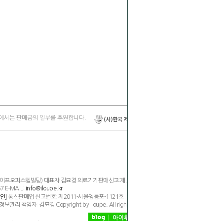
에서는 판매금의 일부를 후원합니다.
,라이프오피스텔빌딩) 대표자:김묘경 의료기기판매신고:제 2394호
7 E-MAIL:
info@iloupe.kr
통신판매업 신고번호: 제2011-서울영등포-1121호
인]
임자: 김묘경 Copyright by iloupe. All rights reserved