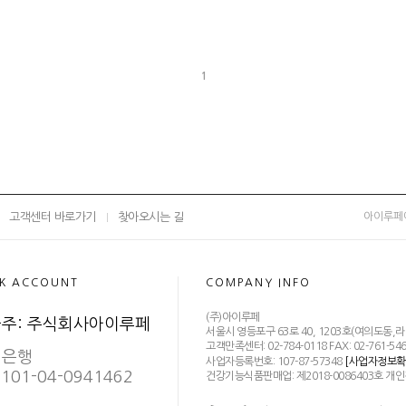
1
고객센터 바로가기
찾아오시는 길
아이루페
K ACCOUNT
COMPANY INFO
(주)아이루페
주: 주식회사아이루페
서울시 영등포구 63로 40, 1203호(여의도동
고객만족센터: 02-784-0118 FAX: 02-761-546
민은행
사업자등록번호: 107-87-57348
[사업자정보확
101-04-0941462
건강기능식품판매업: 제2018-0086403호 개인정보관리 책