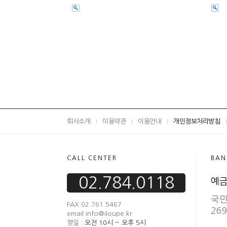
회사소개
이용약관
이용안내
개인정보처리방침
CALL CENTER
BAN
02.784.0118
예금
국
FAX 02.761.5467
269
email info@iloupe.kr
평일 :
오전 10시 ~ 오후 5시