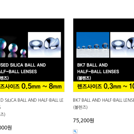
D SILICA BALL AND HALF-BALL LE
BK7 BALL AND HALF-BALL LENS
S
(볼렌즈)
즈)
75,200원
000원