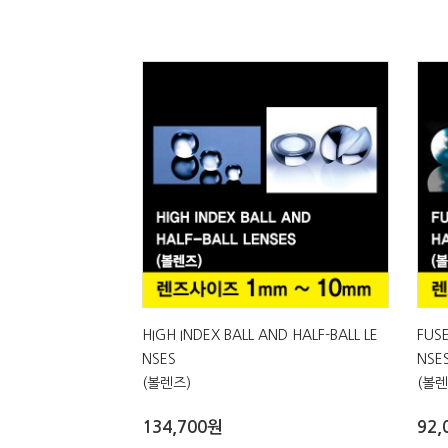
HIGH INDEX BALL AND HALF-BALL LE
FUSE
NSES
NSE
(볼렌즈)
(볼렌
134,700원
92,