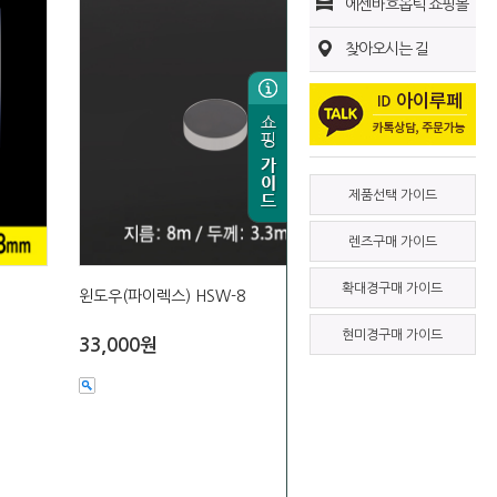
에센바흐옵틱 쇼핑몰
찾아오시는 길
제품선택 가이드
렌즈구매 가이드
확대경구매 가이드
윈도우(파이렉스) HSW-8
현미경구매 가이드
33,000원