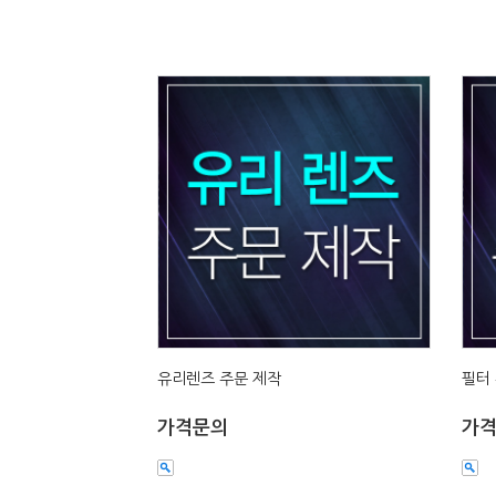
유리렌즈 주문 제작
필터
가격문의
가