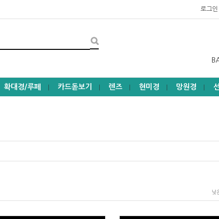
로그인
B
확대경/루페
카드돋보기
렌즈
현미경
망원경
┃
┃
┃
┃
┃
낮