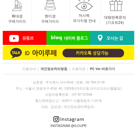
저시력
확대경
현미경
대량판촉문의
국가지원 안내
구매가이드
구매가이드
(기프트24)
이용안내
|
|
이용약관
|
개인정보처리방침
PC Ver 바로가기
상호명 : 주식회사 아이루페 / 전화 : 02-784-0118
주소 : 서울시 영등포구 63로 40, 1203호(여의도동,라이프오피스텔빌딩)
사업자등록번호 : 107-87-57348
통신판매업신고 : 제2011-서울영등포-1121호
대표 : 김묘경 / 개인정보관리책임자 :
INSTAGRAM @ILOUPE