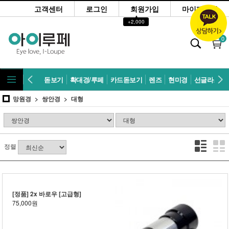
고객센터
로그인
회원가입
마이페이지
▲
+2,000
0
돋보기
확대경/루페
카드돋보기
렌즈
현미경
선글라스
망원경
쌍안경
대형
정렬
[정품] 2x 바로우 [고급형]
75,000원