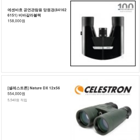
에센바흐 공연관람용 망원경(84162
6151) 비바갈라블랙
158,000원
[셀레스트론] Nature DX 12x56
554,000원
5,540원 적립