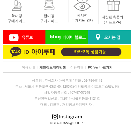
저시력
확대경
현미경
대량판촉문의
국가지원 안내
구매가이드
구매가이드
(기프트24)
이용안내
|
|
이용약관
|
개인정보처리방침
PC Ver 바로가기
상호명 : 주식회사 아이루페 / 전화 : 02-784-0118
주소 : 서울시 영등포구 63로 40, 1203호(여의도동,라이프오피스텔빌딩)
사업자등록번호 : 107-87-57348
통신판매업신고 : 제2011-서울영등포-1121호
대표 : 김묘경 / 개인정보관리책임자 :
INSTAGRAM @ILOUPE