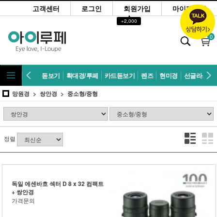
고객센터
로그인
회원가입
마이페이지
▲
+2,000
0
돋보기
확대경/루페
카드돋보기
렌즈
현미경
선글라스
망원경
쌍안경
중소형/중형
정렬
독일 에센바흐 섹터 D 8 x 32 컴팩트
+ 쌍안경
가격문의