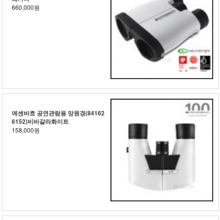
660,000원
에센바흐 공연관람용 망원경(84162
6152)비바갈라화이트
158,000원