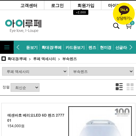
고객센터
로그인
회원가입
마이페이지
▲
+2,000
0
돋보기
확대경/루페
카드돋보기
렌즈
현미경
선글라스
확대경/루페
루페 액세사리
부속렌즈
정렬
에센바흐 베리오LED 6D 렌즈 2777
01
154,000원