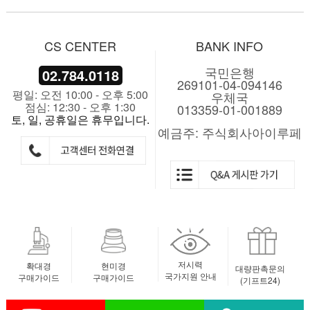
CS CENTER
BANK INFO
국민은행
02.784.0118
269101-04-094146
평일: 오전 10:00 - 오후 5:00
우체국
점심: 12:30 - 오후 1:30
013359-01-001889
토, 일, 공휴일은 휴무입니다.
예금주: 주식회사아이루페
저시력
확대경
현미경
대량판촉문의
국가지원 안내
구매가이드
구매가이드
(기프트24)