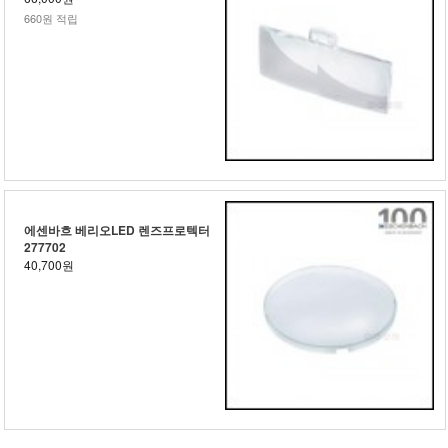
660원 적립
에센바흐 베리오LED 렌즈프로텍터
277702
40,700원