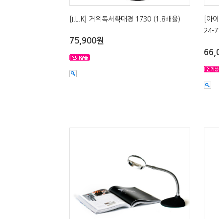
[I.L.K] 거위독서확대경 1730 (1.8배율)
[아이
24-7
75,900원
66,