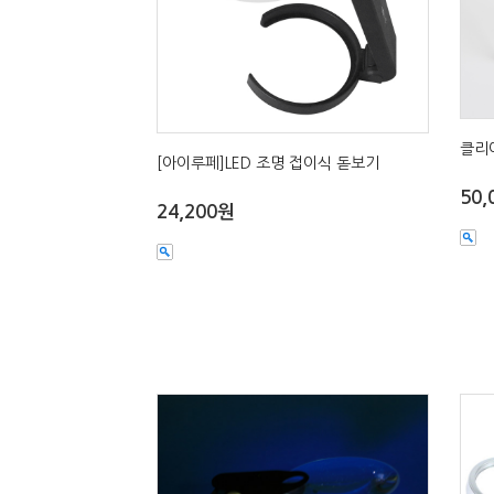
클리어
[아이루페]LED 조명 접이식 돋보기
50,
24,200원