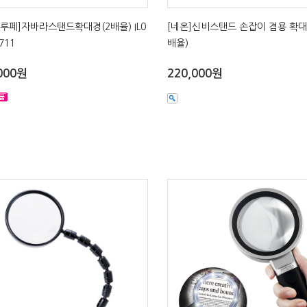
루페]자바라스탠드확대경(2배율) IL0
[네온]신비스탠드 손잡이 겸용 확대경
711
배율)
000원
220,000원