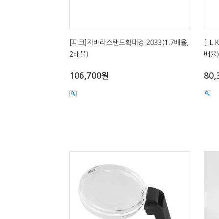
[피크]자바라스탠드확대경 2033(1.7배율,
[I.
2배율)
배율)
106,700원
80,