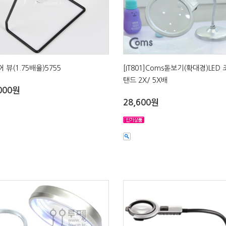
 뷰(1.75배율)5755
[IT801]Coms돋보기(확대경)LED
탠드 2X/ 5X배
000원
28,600원