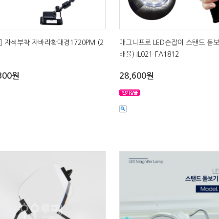
L.K] 자석부착 자바라확대경1720PM (2
매그니프로 LED손잡이 스탠드 돋보
배율) IL021-FA1812
300원
28,600원