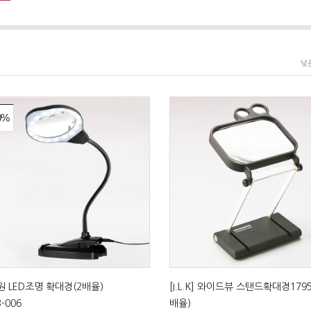
낮
0%
 LED조명 확대경(2배율)
[I.L.K] 와이드뷰 스탠드확대경1795 
3-006
배율)