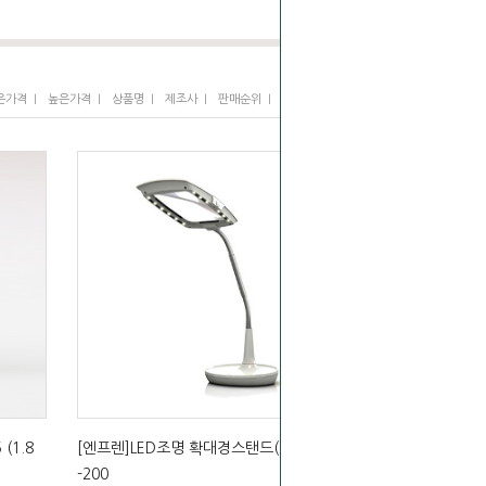
I
I
I
I
I
은가격
높은가격
상품명
제조사
판매순위
많이 본 상품
(1.8
[엔프렌]LED조명 확대경스탠드(2배율) EF
-200