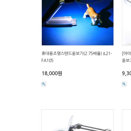
휴대용조명스탠드돋보기(2.75배율) IL21-
[아이
FA105
돋보기
18,000원
9,3