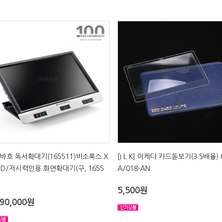
바흐 독서확대기(165511)비소룩스 X
[I.L.K] 이케다 카드돋보기(3.5배율) 
FHD/저시력인용 화면확대기(구, 1655
A/018-AN
5,500원
090,000원