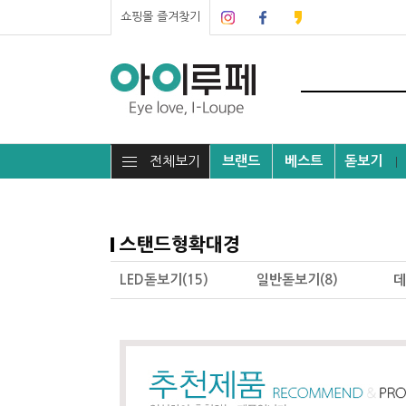
쇼핑몰 즐겨찾기
전체보기
브랜드
베스트
돋보기
┃
스탠드형확대경
LED돋보기(15)
일반돋보기(8)
데