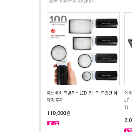
에센바흐 모빌룩스 LED 돋보기 모음전 확
에센
대경 루페
L 
1)
110,000원
2,