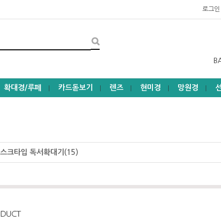
로그인
B
확대경/루페
카드돋보기
렌즈
현미경
망원경
┃
┃
┃
┃
┃
스크타입 독서확대기(15)