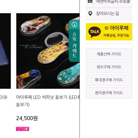
에센바흐옵틱 쇼핑몰
찾아오시는 길
제품선택 가이드
렌즈구매 가이드
확대경구매 가이드
현미경구매 가이드
018-
아이루페 LED 빅피넛 돋보기 (LED휴대용
돋보기)
24,500원