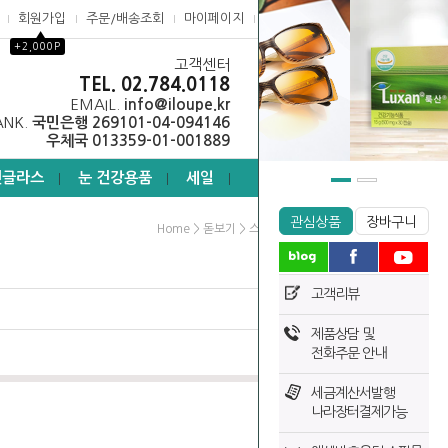
회원가입
주문/배송조회
마이페이지
고객센터
▲
+2,000P
고객센터
0
TEL. 02.784.0118
EMAIL.
info@iloupe.kr
ANK.
국민은행 269101-04-094146
우체국 013359-01-001889
선글라스
눈 건강용품
세일
┃
┃
┃
관심상품
장바구니
>
>
Home
돋보기
스탠드형확대경
고객리뷰
제품상담 및
전화주문 안내
세금계산서발행
나라장터결제가능