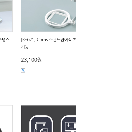
 조명스
[BE021] Coms 스탠드접이식 확대경 LED
기능
23,100원