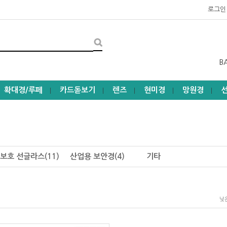
로그인
B
확대경/루페
카드돋보기
렌즈
현미경
망원경
┃
┃
┃
┃
┃
보호 선글라스(11)
산업용 보안경(4)
기타
낮