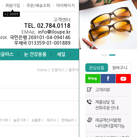
회원가입
주문/배송조회
마이페이지
고객센터
▲
+2,000P
고객센터
0
TEL. 02.784.0118
EMAIL.
info@iloupe.kr
ANK.
국민은행 269101-04-094146
우체국 013359-01-001889
선글라스
눈 건강용품
세일
┃
┃
┃
관심상품
장바구니
>
>
Home
선글라스
블루라이트 차단안경
고객리뷰
제품상담 및
전화주문 안내
세금계산서발행
I
I
I
I
I
은가격
높은가격
상품명
제조사
판매순위
많이 본 상품
나라장터결제가능