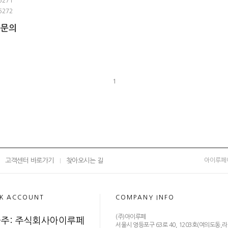
5271
5272
격문의
1
고객센터 바로가기
찾아오시는 길
아이루페
K ACCOUNT
COMPANY INFO
(주)아이루페
주: 주식회사아이루페
서울시 영등포구 63로 40, 1203호(여의도동