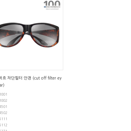
흐 차단필터 안경 (cut off filter ey
r)
3801
3802
4501
4502
5111
5112