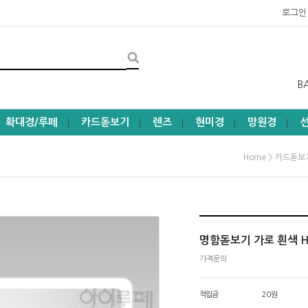
로그인
B
확대경/루페
카드돋보기
렌즈
현미경
망원경
┃
┃
┃
┃
┃
>
Home
카드돋보
명함돋보기 가로 흰색 H
가격문의
적립금
20원