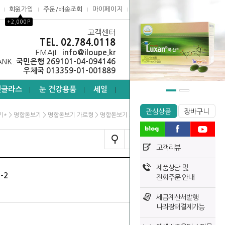
회원가입
주문/배송조회
마이페이지
고객센터
▲
+2,000P
고객센터
0
TEL. 02.784.0118
EMAIL.
info@iloupe.kr
ANK.
국민은행 269101-04-094146
우체국 013359-01-001889
선글라스
눈 건강용품
세일
┃
┃
┃
관심상품
장바구니
>
>
> 명함돋보기 가로 흰색 H-2
기*
명함돋보기
명함돋보기 가로형
TODAY VIEW
고객리뷰
제품상담 및
-2
전화주문 안내
세금계산서발행
나라장터결제가능