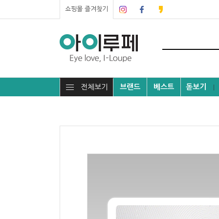
쇼핑몰 즐겨찾기
전체보기
브랜드
베스트
돋보기
┃