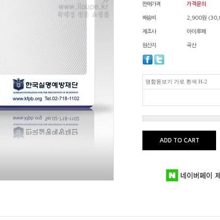
판매가격
가격문의
배송비
2,900원 (3
제조사
아이루페
원산지
국산
명함돋보기 가로 흰색 H-2
ADD TO CART