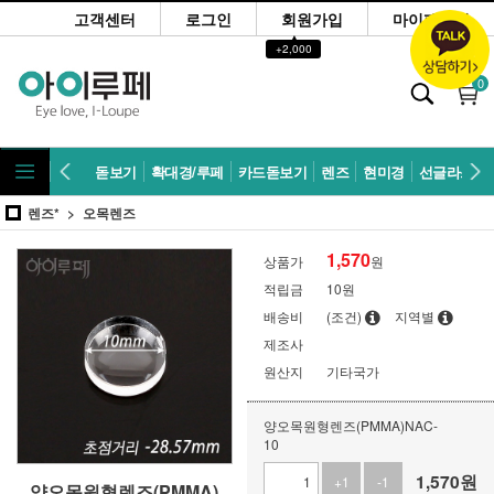
고객센터
로그인
회원가입
마이페이지
▲
+2,000
0
돋보기
확대경/루페
카드돋보기
렌즈
현미경
선글라스
렌즈*
오목렌즈
1,570
상품가
원
적립금
10원
배송비
(조건)
지역별
제조사
원산지
기타국가
양오목원형렌즈(PMMA)NAC-
10
1,570
원
+1
-1
양오목원형렌즈(PMMA)