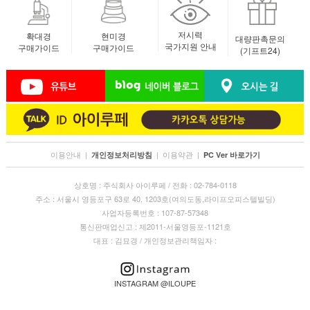
저시력
확대경
현미경
대량판촉문의
국가지원 안내
구매가이드
구매가이드
(기프트24)
이용안내
|
|
이용약관
|
개인정보처리방침
PC Ver 바로가기
상호명 : 주식회사 아이루페 / 전화 : 02-784-0118
주소 : 서울시 영등포구 63로 40, 1203호(여의도동,라이프오피스텔빌딩)
사업자등록번호 : 107-87-57348
통신판매업신고 : 제2011-서울영등포-1121호
대표 : 김묘경 / 개인정보관리책임자 :
INSTAGRAM @ILOUPE