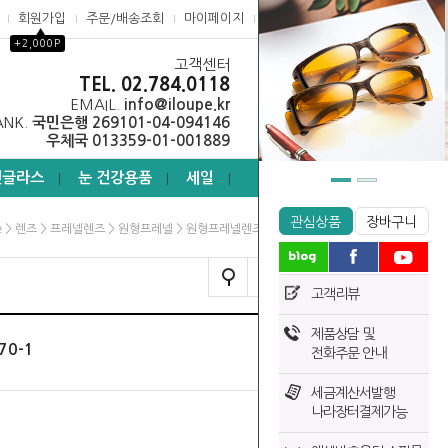
회원가입
주문/배송조회
마이페이지
고객센터
▲
+2,000P
고객센터
0
TEL. 02.784.0118
EMAIL.
info@iloupe.kr
ANK.
국민은행 269101-04-094146
우체국 013359-01-001889
선글라스
눈 건강용품
세일
┃
┃
┃
관심상품
장바구니
>
>
>
> 원형프레넬렌즈 ILYS-170-1
e
렌즈
프레넬렌즈
원형프레넬
TODAY VIEW
고객리뷰
제품상담 및
70-1
전화주문 안내
세금계산서발행
나라장터결제가능