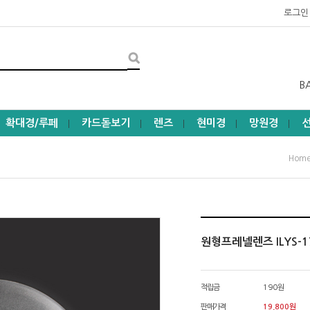
로그인
B
확대경/루페
카드돋보기
렌즈
현미경
망원경
┃
┃
┃
┃
┃
Hom
원형프레넬렌즈 ILYS-1
적립금
190원
판매가격
19,800
원