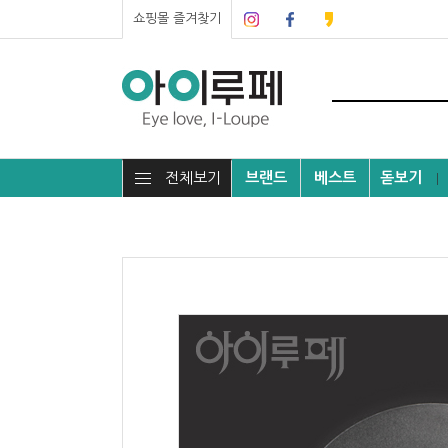
쇼핑몰 즐겨찾기
전체보기
브랜드
베스트
돋보기
┃