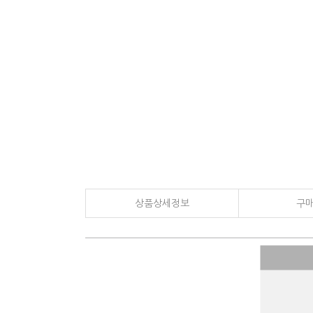
fresnel lens, 프레넬렌즈, 광학렌즈, 볼록렌즈, 오목렌즈, 평볼록렌즈, 양볼
상품상세정보
구