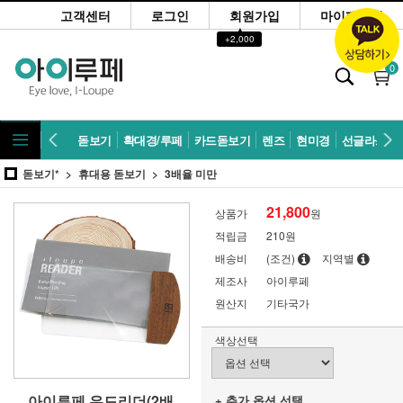
고객센터
로그인
회원가입
마이페이지
▲
+2,000
0
돋보기
확대경/루페
카드돋보기
렌즈
현미경
선글라스
돋보기*
휴대용 돋보기
3배율 미만
21,800
상품가
원
적립금
210원
배송비
(조건)
지역별
제조사
아이루페
원산지
기타국가
색상선택
아이루페 우드리더(2배
+ 추가 옵션 선택