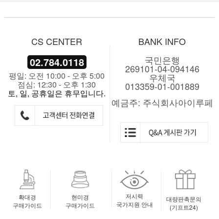
CS CENTER
BANK INFO
국민은행
02.784.0118
269101-04-094146
평일: 오전 10:00 - 오후 5:00
우체국
점심: 12:30 - 오후 1:30
013359-01-001889
토, 일, 공휴일은 휴무입니다.
예금주: 주식회사아이루페
저시력
확대경
현미경
대량판촉문의
국가지원 안내
구매가이드
구매가이드
(기프트24)