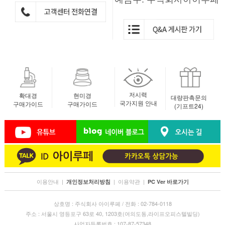
저시력
확대경
현미경
대량판촉문의
국가지원 안내
구매가이드
구매가이드
(기프트24)
이용안내
|
|
이용약관
|
개인정보처리방침
PC Ver 바로가기
상호명 : 주식회사 아이루페 / 전화 : 02-784-0118
주소 : 서울시 영등포구 63로 40, 1203호(여의도동,라이프오피스텔빌딩)
사업자등록번호 : 107-87-57348