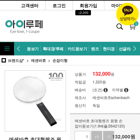
고객센터
로그인
회원가입
마이페이지
▲
+2,000
0
돋보기
확대경/루페
카드돋보기
렌즈
현미경
선글라스
브랜드샵*
에센바흐
손잡이형
132,000
상품가
원
적립금
1,320원
배송비
(조건)
지역별
제조사
에센바흐/Eschenbach
원산지
독일
에센바흐 초대형렌즈 원형 손
잡이돋보기(1.9배율/2642120)
132,000
원
+1
-1
에센바흐 초대형렌즈 원