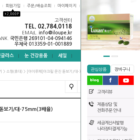
회원가입
주문/배송조회
마이페이지
고객센터
▲
+2,000P
고객센터
0
TEL. 02.784.0118
EMAIL.
info@iloupe.kr
ANK.
국민은행 269101-04-094146
우체국 013359-01-001889
선글라스
눈 건강용품
세일
┃
┃
┃
관심상품
장바구니
>
> [아이루페]아크릴 문진 돋보기/대-75mm(3배율)
기
소형(휴대)
TODAY VIEW
고객리뷰
제품상담 및
돋보기/대-75mm(3배율)
전화주문 안내
세금계산서발행
나라장터결제가능