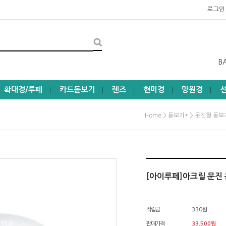
로그인
B
확대경/루페
카드돋보기
렌즈
현미경
망원경
┃
┃
┃
┃
┃
>
>
Home
돋보기*
문진형 돋보
[아이루페]아크릴 문진 
적립금
330원
판매가격
33,500
원