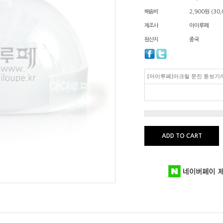
배송비
2,900원 (3
제조사
아이루페
원산지
중국
[아이루페]아크릴 문진 돋보기/대
ADD TO CART