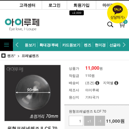
고객센터
로그인
회원가입
마이페이지
▲
+2,000
0
돋보기
확대경/루페
카드돋보기
렌즈
현미경
선글라스
렌즈*
프레넬렌즈
11,000
상품가
원
적립금
110원
배송비
(조건)
지역별
제조사
아이루페
원산지
기타국가
원형프레넬렌즈 ILCF 70
11,000
원
+1
-1
원형프레넬렌즈 ILCF 70